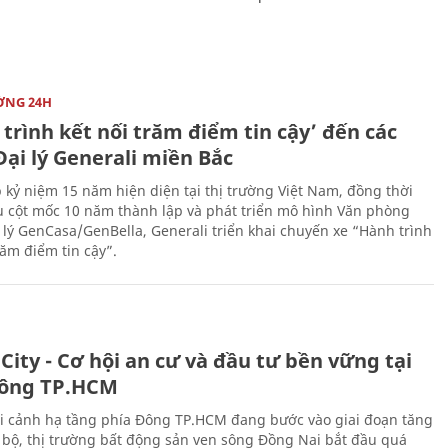
ỜNG 24H
trình kết nối trăm điểm tin cậy’ đến các
ại lý Generali miền Bắc
 kỷ niệm 15 năm hiện diện tại thị trường Việt Nam, đồng thời
 cột mốc 10 năm thành lập và phát triển mô hình Văn phòng
 lý GenCasa/GenBella, Generali triển khai chuyến xe “Hành trình
răm điểm tin cậy”.
City - Cơ hội an cư và đầu tư bền vững tại
ông TP.HCM
i cảnh hạ tầng phía Đông TP.HCM đang bước vào giai đoạn tăng
 bộ, thị trường bất động sản ven sông Đồng Nai bắt đầu quá