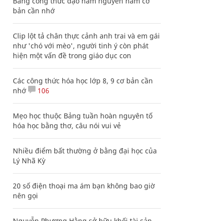
Bảng công thức đạo hàm nguyên hàm cơ
bản cần nhớ
Clip lột tả chân thực cảnh anh trai và em gái
như 'chó với mèo', người tinh ý còn phát
hiện một vấn đề trong giáo dục con
Các công thức hóa học lớp 8, 9 cơ bản cần
nhớ
106
Mẹo học thuộc Bảng tuần hoàn nguyên tố
hóa học bằng thơ, câu nói vui vẻ
Nhiều điểm bất thường ở bằng đại học của
Lý Nhã Kỳ
20 số điện thoại ma ám bạn không bao giờ
nên gọi
Nguyễn Phương Hằng sở hữu khối tài sản