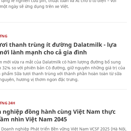
lặng lẽ nghiên cứu pin, thuật toán và AI cho ô tô điện – với
 một ngày sẽ ứng dụng trên xe Việt.
ỜNG
ươi thanh trùng ít đường Dalatmilk - lựa
mới lành mạnh cho cả gia đình
 mới vừa ra mắt của Dalatmilk có hàm lượng đường bổ sung
 32% so với phiên bản Có đường, giữ nguyên những giá trị của
 phẩm Sữa tươi thanh trùng với thành phần hoàn toàn từ sữa
 nguyên, hương vị thơm ngon đặc trưng.
ỜNG 24H
 nghiệp đồng hành cùng Việt Nam thực
Tầm nhìn Việt Nam 2045
 Doanh nghiệp Phát triển Bền vững Việt Nam VCSF 2025 (Hà Nội,