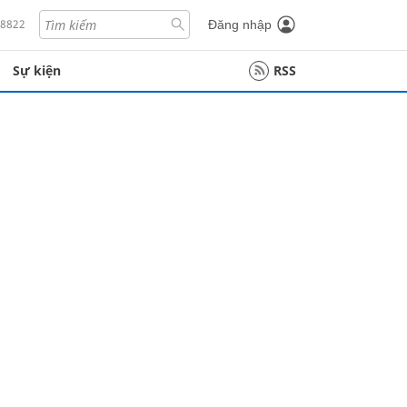
18822
Đăng nhập
Sự kiện
RSS