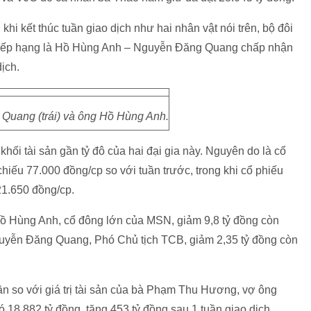
khi kết thúc tuần giao dịch như hai nhân vật nói trên, bộ đôi
g xếp hạng là Hồ Hùng Anh – Nguyễn Đăng Quang chấp nhận
dịch.
uang (trái) và ông Hồ Hùng Anh.
hối tài sản gần tỷ đô của hai đại gia này. Nguyên do là cổ
ếu 77.000 đồng/cp so với tuần trước, trong khi cổ phiếu
1.650 đồng/cp.
Hồ Hùng Anh, cổ đông lớn của MSN, giảm 9,8 tỷ đồng còn
guyễn Đăng Quang, Phó Chủ tịch TCB, giảm 2,35 tỷ đồng còn
gần so với giá trị tài sản của bà Phạm Thu Hương, vợ ông
8.882 tỷ đồng, tăng 453 tỷ đồng sau 1 tuần giao dịch.