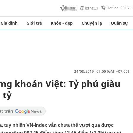
Hotline: 09161
Gia đình
Giới trẻ
Khỏe - đẹp
Chuyện lạ
Quân sự
24/08/2019 07:00 (GMT+07:00)
ứng khoán Việt: Tỷ phú giàu
 tỷ
ua, tuy nhiên VN-Index vẫn chưa thể vượt qua được
ại ngưỡng 992,45 điểm, tăng 12,45 điểm (+1,3%) so với