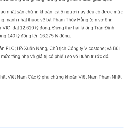
ú giàu nhất sàn chứng khoán, cả 5 người này đều có được mức
c tăng mạnh nhất thuộc về bà Phạm Thúy Hằng (em vợ ông
VIC, đạt 12.610 tỷ đồng. Đứng thứ hai là ông Trần Đình
ng 140 tỷ đồng lên 16.275 tỷ đồng.
oàn FLC; Hồ Xuân Năng, Chủ tịch Công ty Vicostone; và Bùi
ức tăng nhẹ về giá trị cổ phiếu so với tuần trước đó.
u nhất Việt Nam Các tỷ phú chứng khoán Việt Nam Phạm Nhật