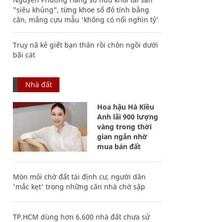
"siêu khủng", từng khoe sổ đỏ tính bằng
cân, mắng cựu mẫu 'không có nổi nghìn tỷ'
Truy nã kẻ giết bạn thân rồi chôn ngồi dưới
bãi cát
Nhà đất
Hoa hậu Hà Kiều
Anh lãi 900 lượng
vàng trong thời
gian ngắn nhờ
mua bán đất
Mòn mỏi chờ đất tái định cư, người dân
'mắc kẹt' trong những căn nhà chờ sập
TP.HCM dùng hơn 6.600 nhà đất chưa sử