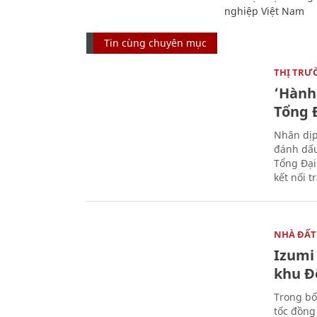
nghiệp Việt Nam
Tin cùng chuyên mục
THỊ TRƯ
‘Hành 
Tổng Đ
Nhân dịp
đánh dấu
Tổng Đại
kết nối t
NHÀ ĐẤT
Izumi 
khu Đ
Trong bố
tốc đồng