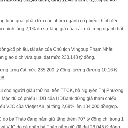
trong tuần qua, phần lớn các nhóm ngành cổ phiếu chính đều
ài chính tăng 2,1% do sự tăng giá của các mã trong ngành bất
 đồng/cổ phiếu, tài sản của Chủ tịch Vingoup Phạm Nhật
n giao dịch vừa qua, đạt mức 233.148 tỷ đồng.
ượng từng đạt mức 235.200 tỷ đồng, tương đương 10,16 tỷ
08.
ui cho người giàu thứ hai trên TTCK, bà Nguyễn Thị Phương
k. Mặc dù cổ phiếu HDB của HDBank đứng giá tham chiếu
ếu VJC của Vietjet Air lại tăng 2,68% lên 134.000 đồng/cp.
JC do bà Thảo đang nắm giữ tăng thêm 707 tỷ đồng chỉ trong 1
DB và VJC do cá nhân bà Thảo nắm giữ đã đạt 28.045 tỷ đồng.