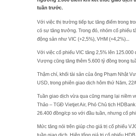
tuần trước.
Với việc thị trường tiếp tục tăng điểm trong 
có sự tăng trưởng. Trong đó, nhóm cổ phiếu t
động sản như VIC (+2,5%), VHM (+4,2%)...
Với việc cổ phiếu VIC tăng 2,5% lên 125.000
Vượng cũng tăng thêm 5.600 tỷ đồng trong tuầ
Thậm chí, khối tài sản của ông Phạm Nhật V
USD, trong phiên giao dịch hôm thứ Năm, 22/
Tuần giao dịch vừa qua cũng mang lại niềm v
Thảo – TGĐ Vietjet Air, Phó Chủ tịch HDBan
26.400 đồng/cp so với đầu tuần, nhưng cổ phi
Mức tăng nói trên giúp cho giá trị cổ phiếu V
tuần giao dịch. Hiện tổng giá trị cổ phiếu H