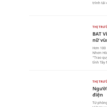
trình tái
THỊ TRƯ
BAT V
nữ vù
Hơn 100 
Nhơn Hòa
“Trao qu
tỉnh Tây 
THỊ TRƯ
Người
điện
Từ phòng