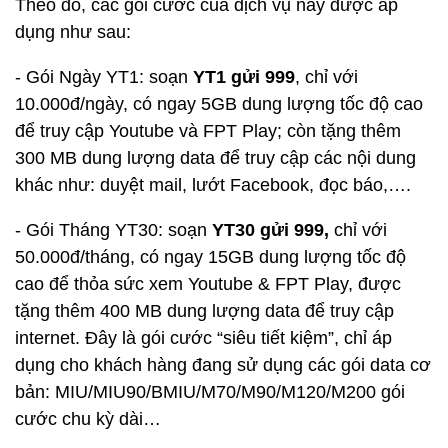
Theo đó, các gói cước của dịch vụ này được áp
dụng như sau:
- Gói Ngày YT1: soạn
YT1 gửi 999
, chỉ với
10.000đ/ngày, có ngay 5GB dung lượng tốc độ cao
để truy cập Youtube và FPT Play; còn tặng thêm
300 MB dung lượng data để truy cập các nội dung
khác như: duyệt mail, lướt Facebook, đọc báo,….
- Gói Tháng YT30: soạn
YT30 gửi 999,
chỉ với
50.000đ/tháng, có ngay 15GB dung lượng tốc độ
cao để thỏa sức xem Youtube & FPT Play, được
tặng thêm 400 MB dung lượng data để truy cập
internet. Đây là gói cước “siêu tiết kiệm”, chỉ áp
dụng cho khách hàng đang sử dụng các gói data cơ
bản: MIU/MIU90/BMIU/M70/M90/M120/M200 gói
cước chu kỳ dài…