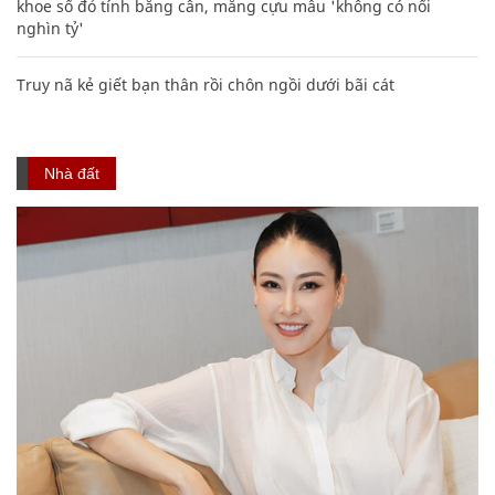
khoe sổ đỏ tính bằng cân, mắng cựu mẫu 'không có nổi
nghìn tỷ'
Truy nã kẻ giết bạn thân rồi chôn ngồi dưới bãi cát
Nhà đất