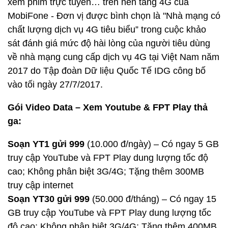
xem phim trực tuyến… trên nền tảng 4G của
MobiFone - Đơn vị được bình chọn là "Nhà mạng có
chất lượng dịch vụ 4G tiêu biểu” trong cuộc khảo
sát đánh giá mức độ hài lòng của người tiêu dùng
về nhà mạng cung cấp dịch vụ 4G tại Việt Nam năm
2017 do Tập đoàn Dữ liệu Quốc Tế IDG công bố
vào tối ngày 27/7/2017.
Gói Video Data – Xem Youtube & FPT Play thả
ga:
Soạn YT1 gửi 999
(10.000 đ/ngày) – Có ngay 5 GB
truy cập YouTube và FPT Play dung lượng tốc độ
cao; Không phân biệt 3G/4G; Tặng thêm 300MB
truy cập internet
Soạn YT30 gửi 999
(50.000 đ/tháng) – Có ngay 15
GB truy cập YouTube và FPT Play dung lượng tốc
độ cao; Không phân biệt 3G/4G; Tặng thêm 400MB