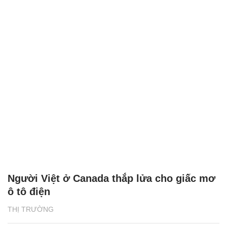
Người Việt ở Canada thắp lửa cho giấc mơ
ô tô điện
THỊ TRƯỜNG