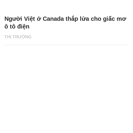
Người Việt ở Canada thắp lửa cho giấc mơ
ô tô điện
THỊ TRƯỜNG