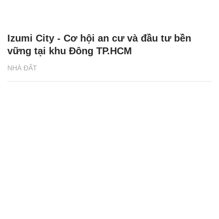
Izumi City - Cơ hội an cư và đầu tư bền
vững tại khu Đông TP.HCM
NHÀ ĐẤT