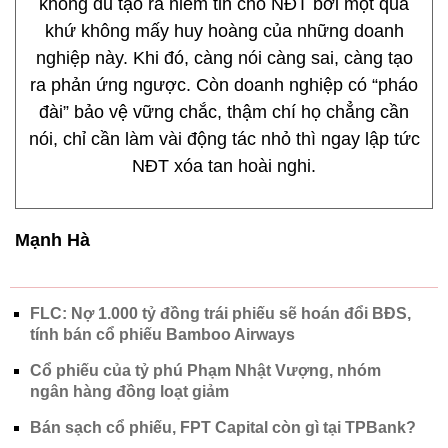
không đủ tạo ra niềm tin cho NĐT bởi một quá
khứ không mấy huy hoàng của những doanh
nghiệp này. Khi đó, càng nói càng sai, càng tạo
ra phản ứng ngược. Còn doanh nghiệp có “pháo
đài” bảo vệ vững chắc, thậm chí họ chẳng cần
nói, chỉ cần làm vài động tác nhỏ thì ngay lập tức
NĐT xóa tan hoài nghi.
Mạnh Hà
FLC: Nợ 1.000 tỷ đồng trái phiếu sẽ hoán đổi BĐS,
tính bán cổ phiếu Bamboo Airways
Cổ phiếu của tỷ phú Phạm Nhật Vượng, nhóm
ngân hàng đồng loạt giảm
Bán sạch cổ phiếu, FPT Capital còn gì tại TPBank?