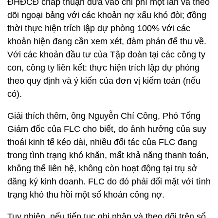
ĐHĐCĐ chấp thuận đưa vào chi phí một lần và theo
dõi ngoại bảng với các khoản nợ xấu khó đòi; đồng
thời thực hiện trích lập dự phòng 100% với các
khoản hiện đang cần xem xét, đàm phán để thu về.
Với các khoản đầu tư của Tập đoàn tại các công ty
con, công ty liên kết: thực hiện trích lập dự phòng
theo quy định và ý kiến của đơn vị kiểm toán (nếu
có).
Giải thích thêm, ông Nguyễn Chí Công, Phó Tổng
Giám đốc của FLC cho biết, do ảnh hưởng của suy
thoái kinh tế kéo dài, nhiều đối tác của FLC đang
trong tình trạng khó khăn, mất khả năng thanh toán,
không thể liên hệ, không còn hoạt động tại trụ sở
đăng ký kinh doanh. FLC do đó phải đối mặt với tình
trạng khó thu hồi một số khoản công nợ.
Tuy nhiên, nếu tiếp tục ghi nhận và theo dõi trên sổ