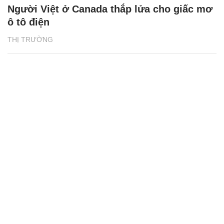
Người Việt ở Canada thắp lửa cho giấc mơ
ô tô điện
THỊ TRƯỜNG