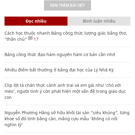
XEM THÊM BÀI VIẾT
Đọc nhiều
Bình luận nhiều
Cách học thuộc nhanh Bảng công thức lượng giác bằng thơ,
"thần chú"
17
Bảng công thức đạo hàm nguyên hàm cơ bản cần nhớ
Nhiều điểm bất thường ở bằng đại học của Lý Nhã Kỳ
Clip lột tả chân thực cảnh anh trai và em gái như 'chó với
mèo', người tinh ý còn phát hiện một vấn đề trong giáo dục
con
Nguyễn Phương Hằng sở hữu khối tài sản "siêu khủng", từng
khoe sổ đỏ tính bằng cân, mắng cựu mẫu 'không có nổi
nghìn tỷ'