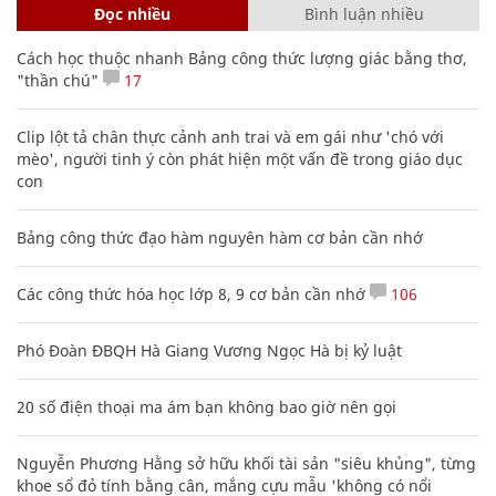
Đọc nhiều
Bình luận nhiều
Cách học thuộc nhanh Bảng công thức lượng giác bằng thơ,
"thần chú"
17
Clip lột tả chân thực cảnh anh trai và em gái như 'chó với
mèo', người tinh ý còn phát hiện một vấn đề trong giáo dục
con
Bảng công thức đạo hàm nguyên hàm cơ bản cần nhớ
Các công thức hóa học lớp 8, 9 cơ bản cần nhớ
106
Phó Đoàn ĐBQH Hà Giang Vương Ngọc Hà bị kỷ luật
20 số điện thoại ma ám bạn không bao giờ nên gọi
Nguyễn Phương Hằng sở hữu khối tài sản "siêu khủng", từng
khoe sổ đỏ tính bằng cân, mắng cựu mẫu 'không có nổi