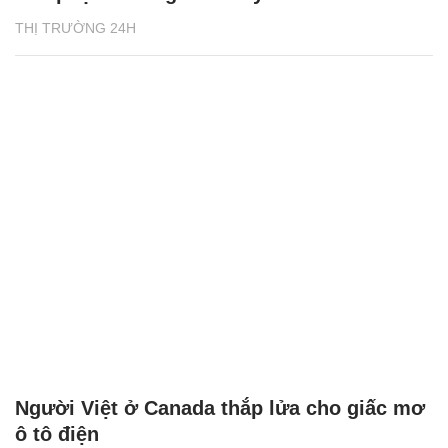
THỊ TRƯỜNG 24H
Người Việt ở Canada thắp lửa cho giấc mơ
ô tô điện