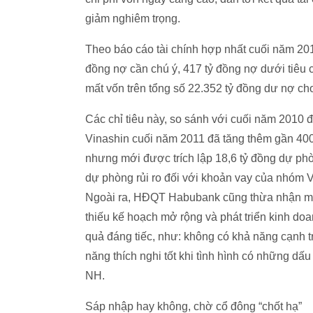
giảm nghiêm trọng.
Theo báo cáo tài chính hợp nhất cuối năm 201
đồng nợ cần chú ý, 417 tỷ đồng nợ dưới tiêu 
mất vốn trên tổng số 22.352 tỷ đồng dư nợ cho
Các chỉ tiêu này, so sánh với cuối năm 2010
Vinashin cuối năm 2011 đã tăng thêm gần 400 
nhưng mới được trích lập 18,6 tỷ đồng dự phòn
dự phòng rủi ro đối với khoản vay của nhóm V
Ngoài ra, HĐQT Habubank cũng thừa nhận một
thiếu kế hoạch mở rộng và phát triển kinh d
quả đáng tiếc, như: không có khả năng cạnh 
năng thích nghi tốt khi tình hình có những dấu
NH.
Sáp nhập hay không, chờ cổ đông “chốt hạ”