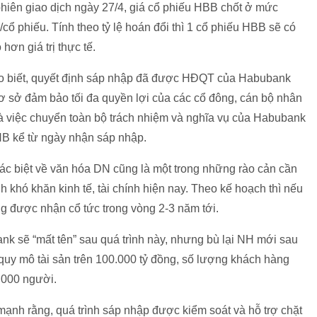
 phiên giao dịch ngày 27/4, giá cổ phiếu HBB chốt ở mức
ổ phiếu. Tính theo tỷ lệ hoán đổi thì 1 cổ phiếu HBB sẽ có
hơn giá trị thực tế.
o biết, quyết định sáp nhập đã được HĐQT của Habubank
cơ sở đảm bảo tối đa quyền lợi của các cổ đông, cán bộ nhân
 việc chuyển toàn bộ trách nhiệm và nghĩa vụ của Habubank
HB kể từ ngày nhận sáp nhập.
c biệt về văn hóa DN cũng là một trong những rào cản cần
nh khó khăn kinh tế, tài chính hiện nay. Theo kế hoạch thì nếu
 được nhận cổ tức trong vòng 2-3 năm tới.
k sẽ “mất tên” sau quá trình này, nhưng bù lại NH mới sau
 quy mô tài sản trên 100.000 tỷ đồng, số lượng khách hàng
.000 người.
nh rằng, quá trình sáp nhập được kiểm soát và hỗ trợ chặt