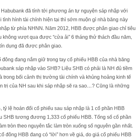
 Habubank đã tính tới phương án tự nguyện sáp nhập với
 tình hình tài chính hiện tại thì sớm muộn gì nhà băng này
p nhập từ phía NHNN. Năm 2012, HBB được phân giao chỉ tiêu
 không vượt qua được “cửa ải” 6 tháng thử thách đầu năm,
u tín dụng đã được phân giao.
ổ đông đang nắm giữ trong tay cổ phiếu HBB của nhà băng
Habubank sáp nhập vào SHB? Liệu SHB có phải là NH đủ tiềm
à trong bối cảnh thị trường tài chính và khủng hoảng kinh tế
uản trị của NH sau khi sáp nhập sẽ ra sao…? Cũng là những
tỷ lệ hoán đổi cổ phiếu sau sáp nhập là 1 cổ phần HBB
ếu SHB tương đương 1,333 cổ phiếu HBB. Tổng số cổ phần
m tròn theo nguyên tắc làm tròn xuống số nguyên gần nhất.
ư cổ đông HBB đang có “lời” hơn về giá, do giá cổ phiếu HBB