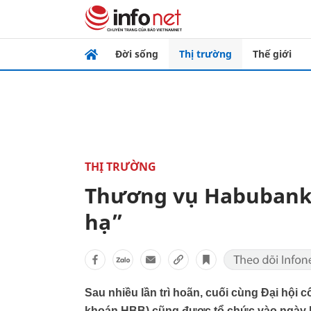
Đời sống
Thị trường
Thế giới
THỊ TRƯỜNG
Thương vụ Habubank 
hạ”
Sau nhiều lần trì hoãn, cuối cùng Đại h
khoán HBB) cũng được tổ chức vào ngày h