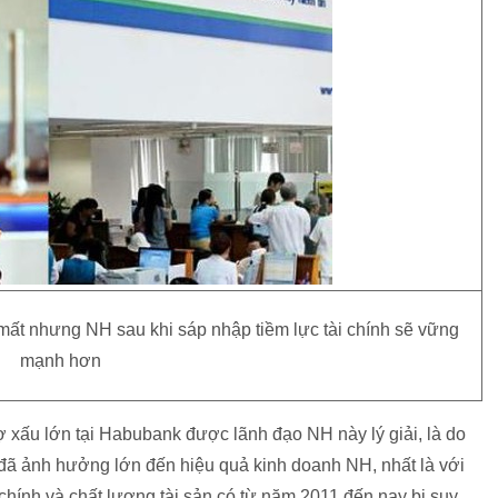
ất nhưng NH sau khi sáp nhập tiềm lực tài chính sẽ vững
mạnh hơn
 xấu lớn tại Habubank được lãnh đạo NH này lý giải, là do
đã ảnh hưởng lớn đến hiệu quả kinh doanh NH, nhất là với
i chính và chất lượng tài sản có từ năm 2011 đến nay bị suy