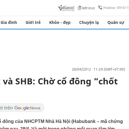
Hotline: 09161
Gia đình
Giới trẻ
Khỏe - đẹp
Chuyện lạ
Quân sự
28/04/2012 11:29 (GMT+07:00)
và SHB: Chờ cổ đông “chốt
ội cổ đông của NHCPTM Nhà Hà Nội (Habubank – mã chứng
ôm nay, 28/4. Và một trong những mối quan tâm lớn