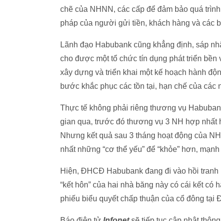
chẽ của NHNN, các cấp để đảm bảo quá trình 
pháp của người gửi tiền, khách hàng và các b
Lãnh đạo Habubank cũng khẳng định, sáp nhập
cho được một tổ chức tín dụng phát triển bền
xây dựng và triển khai một kế hoạch hành độ
bước khắc phục các tồn tại, hạn chế của các 
Thực tế không phải riêng thương vụ Habuban
gian qua, trước đó thương vụ 3 NH hợp nhất h
Nhưng kết quả sau 3 tháng hoạt động của N
nhất những “cơ thể yếu” để “khỏe” hơn, mạnh
Hiện, ĐHCĐ Habubank đang đi vào hồi tranh l
“kết hôn” của hai nhà băng này có cái kết có
phiếu biểu quyết chấp thuận của cổ đông tại
Báo điện tử
Infonet
sẽ tiếp tục cập nhật thông 