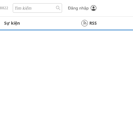
18822
Đăng nhập
Sự kiện
RSS