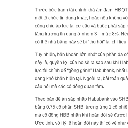
Trước bức tranh tài chính khá ảm đạm, HĐQT
một tổ chức tín dụng khác, hoặc nếu không với
cũng chịu áp lực tái cơ cấu và buộc phải sá
tăng trưởng tín dụng ở nhóm 3 – mức 8%. Nếu
có thể nhà băng này sẽ bị “thu hồi” lại chỉ tiê
Tuy nhiên, băn khoăn lớn nhất của phần đa c
này là, quyền lợi của họ sẽ ra sao sau khi 
lực tài chính để “gồng gánh” Habubank, nhất l
đang khó khăn hiện tại. Ngoài ra, bài toán q
câu hỏi mà các cổ đông quan tâm.
Theo bản đề án sáp nhập Habubank vào SHB, 
bằng 0,75 cổ phần SHB, tương ứng 1 cổ phi
mà cổ đông HBB nhận khi hoán đổi sẽ được là
Ước tính, với tỷ lệ hoán đổi này thì có vẻ nh