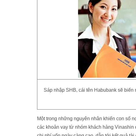
Sáp nhập SHB, cái tên Habubank sẽ biến m
Một trong những nguyên nhân khiến con số nợ
các khoản vay từ nhóm khách hàng Vinashin 
chi phí vốn ngày càng cao, dẫn tới kết quả tà