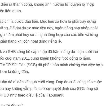
diễn ra thành công, không ảnh hưởng tới quyền lợi hợp
ên liên quan.
 chỉ là bước đầu tiên. Mục tiêu xa hơn là phải xây dựng
 vững. Để đạt được mục tiêu này, ngân hàng sáp nhập phải
ng, nhằm phát huy sức mạnh tổng hợp của các bên và từng
ngân hàng khi còn hoạt động riêng lẻ.
k và SHB công bố sáp nhập đã hâm nóng dư luận suốt thời
ồi cuối năm 2011 cũng khiến không ít cổ đông lo lắng.
HTMCP Sài Gòn (SCB) đã phần nào minh chứng cho việc hợp
 hơn là đúng đắn.
uận để đi đến kết quả cuối cùng. Đáp án cuối cùng của cuộc
 hậu hay không vẫn phải chờ sự quyết định của 81% tổng số
 ĐHCĐ như theo điều lệ của Habubank.
tin tới độc giả.