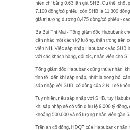
hiện chỉ bằng 0,63 lần giá SHB. Cụ thể, chốt
7.100 đồng/cổ phiếu, còn SHB là 11.300 đồng/c
giá trị tương đương 8,475 đồng/cổ phiếu - cao 
Bà Bùi Thị Mai - Tổng giám đốc Habubank ch
cân nhắc một cách kỹ lưỡng, thận trọng trên 
viên NH. Việc sáp nhập Habubank vào SHB là
với các khách hàng, đối tác, nhân viên cho S
Tổng giám đốc Habubank cũng thừa nhận, khá
tính tới đến khi sáp nhập, nhất là trong bối cả
sáp nhập với SHB, cổ đông của 2 NH sẽ không
Tuy nhiên, nếu sáp nhập với SHB, tuy Habuban
khi sáp nhập sẽ có vốn điều lệ 9.000 tỷ đồng,
khoảng 500.000 và số lượng nhân viên gần 5
Trấn an cổ đông, HĐQT của Habubank nhấn mạ