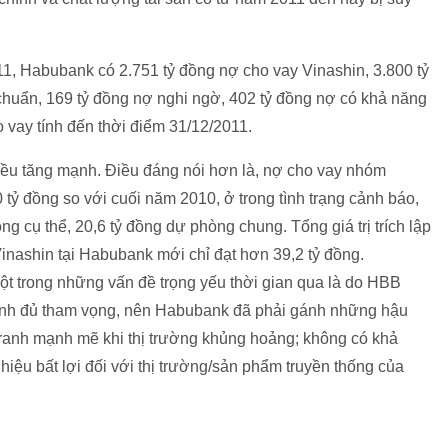
1, Habubank có 2.751 tỷ đồng nợ cho vay Vinashin, 3.800 tỷ
chuẩn, 169 tỷ đồng nợ nghi ngờ, 402 tỷ đồng nợ có khả năng
 vay tính đến thời điểm 31/12/2011.
 đều tăng mạnh. Điều đáng nói hơn là, nợ cho vay nhóm
tỷ đồng so với cuối năm 2010, ở trong tình trạng cảnh báo,
g cụ thể, 20,6 tỷ đồng dự phòng chung. Tổng giá trị trích lập
inashin tại Habubank mới chỉ đạt hơn 39,2 tỷ đồng.
 trong những vấn đề trọng yếu thời gian qua là do HBB
oanh đủ tham vọng, nên Habubank đã phải gánh những hậu
tranh mạnh mẽ khi thị trường khủng hoảng; không có khả
 hiệu bất lợi đối với thị trường/sản phẩm truyền thống của