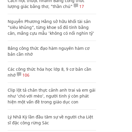
Cách học thuộc nhanh Bảng công thức
lượng giác bằng thơ, "thần chú"
17
Nguyễn Phương Hằng sở hữu khối tài sản
"siêu khủng", từng khoe sổ đỏ tính bằng
cân, mắng cựu mẫu 'không có nổi nghìn tỷ'
Bảng công thức đạo hàm nguyên hàm cơ
bản cần nhớ
Các công thức hóa học lớp 8, 9 cơ bản cần
nhớ
106
Clip lột tả chân thực cảnh anh trai và em gái
như 'chó với mèo', người tinh ý còn phát
hiện một vấn đề trong giáo dục con
Lý Nhã Kỳ lần đầu tâm sự về người cha Liệt
sĩ đặc công rừng Sác