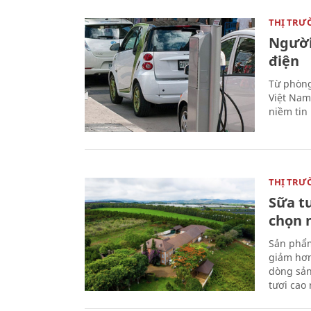
THỊ TRƯ
Người
điện
Từ phòng
Việt Nam 
niềm tin
THỊ TRƯ
Sữa t
chọn 
Sản phẩm
giảm hơn
dòng sản
tươi cao