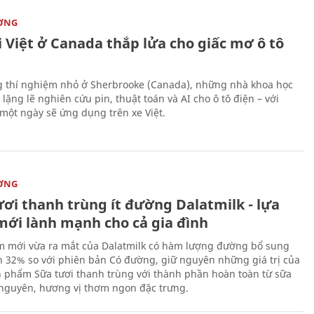
ỜNG
 Việt ở Canada thắp lửa cho giấc mơ ô tô
 thí nghiệm nhỏ ở Sherbrooke (Canada), những nhà khoa học
lặng lẽ nghiên cứu pin, thuật toán và AI cho ô tô điện – với
 một ngày sẽ ứng dụng trên xe Việt.
ỜNG
ươi thanh trùng ít đường Dalatmilk - lựa
mới lành mạnh cho cả gia đình
 mới vừa ra mắt của Dalatmilk có hàm lượng đường bổ sung
 32% so với phiên bản Có đường, giữ nguyên những giá trị của
 phẩm Sữa tươi thanh trùng với thành phần hoàn toàn từ sữa
 nguyên, hương vị thơm ngon đặc trưng.