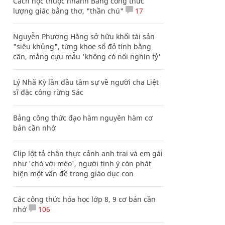
Cách học thuộc nhanh Bảng công thức
lượng giác bằng thơ, "thần chú"
17
Nguyễn Phương Hằng sở hữu khối tài sản
"siêu khủng", từng khoe sổ đỏ tính bằng
cân, mắng cựu mẫu 'không có nổi nghìn tỷ'
Lý Nhã Kỳ lần đầu tâm sự về người cha Liệt
sĩ đặc công rừng Sác
Bảng công thức đạo hàm nguyên hàm cơ
bản cần nhớ
Clip lột tả chân thực cảnh anh trai và em gái
như 'chó với mèo', người tinh ý còn phát
hiện một vấn đề trong giáo dục con
Các công thức hóa học lớp 8, 9 cơ bản cần
nhớ
106