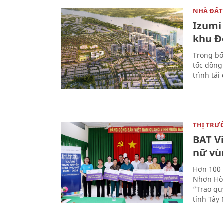
NHÀ ĐẤT
Izumi 
khu Đ
Trong bố
tốc đồng
trình tái
THỊ TRƯ
BAT V
nữ vù
Hơn 100 
Nhơn Hòa
“Trao qu
tỉnh Tây 