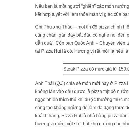
Nếu bạn là một người “ghiền” các món nướng và
kết hợp tuyệt vời làm thỏa mãn vị giác của bạ
Chị Phương Thảo – một tín đồ pizza chính hiệ
cũng chán, gần đây bắt đầu có nghe nói đến pi
dẫn quá”. Còn bạn Quốc Anh – Chuyên viên tài 
tại Pizza Hut là có. Hương vị rất mới lạ nếu 
Steak Pizza có mức giá từ 159.
Anh Thái (Q.3) chia sẻ món mới này ở Pizza H
không lẫn vào đâu được là pizza thịt bò nướn
ngạc nhiên thích thú khi được thưởng thức m
sáng tạo không ngừng để làm đa dạng thực đ
khách hàng, Pizza Hut là nhà hàng pizza đầu 
hương vị mới, một sức hút khó cưỡng cho nhữ