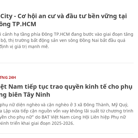
City - Cơ hội an cư và đầu tư bền vững tại
ông TP.HCM
i cảnh hạ tầng phía Đông TP.HCM đang bước vào giai đoạn tăng
 bộ, thị trường bất động sản ven sông Đồng Nai bắt đầu quá
 định vị giá trị mạnh mẽ.
ỜNG 24H
iệt Nam tiếp tục trao quyền kinh tế cho phụ
ng biên Tây Ninh
phụ nữ diện nghèo và cận nghèo ở 3 xã Đông Thành, Mỹ Quý,
 Lập vừa tiếp cận nguồn vốn vay không lãi suất từ chương trình
yền cho phụ nữ” do BAT Việt Nam cùng Hội Liên hiệp Phụ nữ
Ninh triển khai giai đoạn 2025-2026.