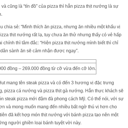
 cũng là “tín đồ” của pizza thì hẳn pizza thịt nướng là sự
n.
u chia sẻ: “Mình thích ăn pizza, nhưng ăn nhiều một khẩu vị
zza thịt nướng rất lạ, tuy chưa ăn thử nhưng thấy có vẻ hấp
chính thì tâm đắc: “Hiện pizza thịt nướng mình biết thì chỉ
là dân sành ăn sẽ cảm nhận được ngay”.
000 đồng – 269.000 đồng từ cỡ vừa đến cỡ lớn.
ut mang tên steak pizza và có đến 3 hương vị đặc trưng
g, pizza cá nướng và pizza thịt gà nướng. Hẳn thực khách sẽ
ón steak pizza mới đậm đà phong cách Mỹ. Có thể nói, với sự
ơn và mong muốn mang đến nhiều bất ngờ thú vị hơn cho
tiên đã kết hợp món thịt nướng với bánh pizza tạo nên một
ng người ghiền loại bánh tuyệt vời này.