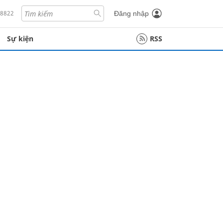
18822
Đăng nhập
Sự kiện
RSS