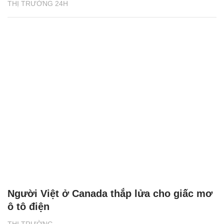
THỊ TRƯỜNG 24H
Người Việt ở Canada thắp lửa cho giấc mơ
ô tô điện
THỊ TRƯỜNG