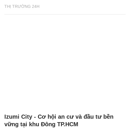
THỊ TRƯỜNG 24H
Izumi City - Cơ hội an cư và đầu tư bền
vững tại khu Đông TP.HCM