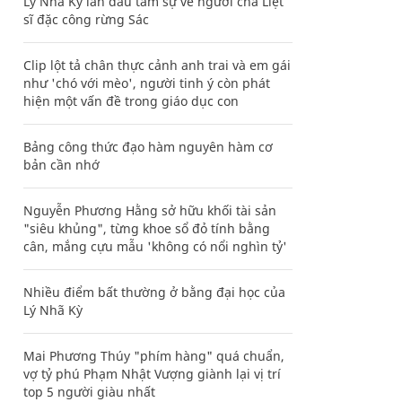
Lý Nhã Kỳ lần đầu tâm sự về người cha Liệt
sĩ đặc công rừng Sác
Clip lột tả chân thực cảnh anh trai và em gái
như 'chó với mèo', người tinh ý còn phát
hiện một vấn đề trong giáo dục con
Bảng công thức đạo hàm nguyên hàm cơ
bản cần nhớ
Nguyễn Phương Hằng sở hữu khối tài sản
"siêu khủng", từng khoe sổ đỏ tính bằng
cân, mắng cựu mẫu 'không có nổi nghìn tỷ'
Nhiều điểm bất thường ở bằng đại học của
Lý Nhã Kỳ
Mai Phương Thúy "phím hàng" quá chuẩn,
vợ tỷ phú Phạm Nhật Vượng giành lại vị trí
top 5 người giàu nhất