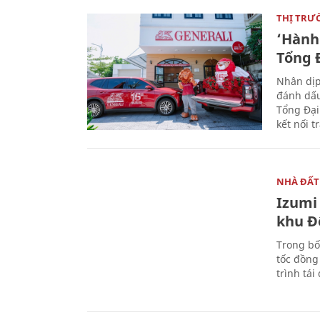
THỊ TRƯ
‘Hành 
Tổng Đ
Nhân dịp
đánh dấu
Tổng Đại
kết nối t
NHÀ ĐẤT
Izumi 
khu Đ
Trong bố
tốc đồng
trình tái