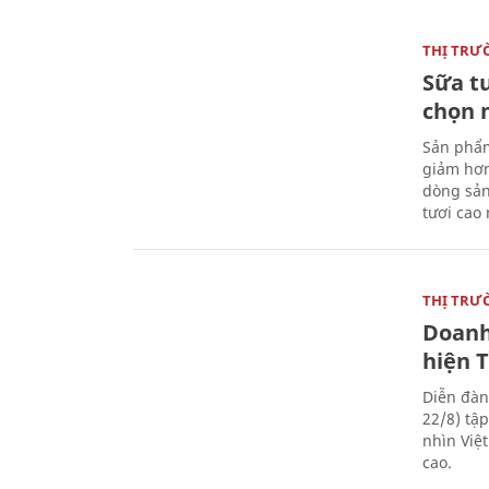
THỊ TRƯ
Sữa t
chọn 
Sản phẩm
giảm hơn
dòng sản
tươi cao
THỊ TRƯ
Doanh
hiện 
Diễn đàn
22/8) tậ
nhìn Việ
cao.