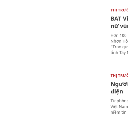
THỊ TRƯ
BAT V
nữ vù
Hơn 100 
Nhơn Hòa
“Trao qu
tỉnh Tây 
THỊ TRƯ
Người
điện
Từ phòng
Việt Nam 
niềm tin