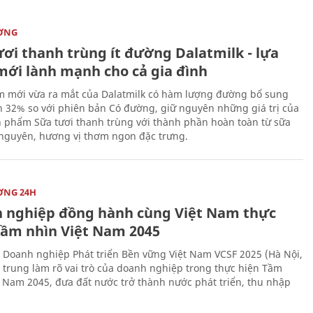
ỜNG
ươi thanh trùng ít đường Dalatmilk - lựa
mới lành mạnh cho cả gia đình
 mới vừa ra mắt của Dalatmilk có hàm lượng đường bổ sung
 32% so với phiên bản Có đường, giữ nguyên những giá trị của
 phẩm Sữa tươi thanh trùng với thành phần hoàn toàn từ sữa
 nguyên, hương vị thơm ngon đặc trưng.
ỜNG 24H
 nghiệp đồng hành cùng Việt Nam thực
Tầm nhìn Việt Nam 2045
 Doanh nghiệp Phát triển Bền vững Việt Nam VCSF 2025 (Hà Nội,
p trung làm rõ vai trò của doanh nghiệp trong thực hiện Tầm
t Nam 2045, đưa đất nước trở thành nước phát triển, thu nhập