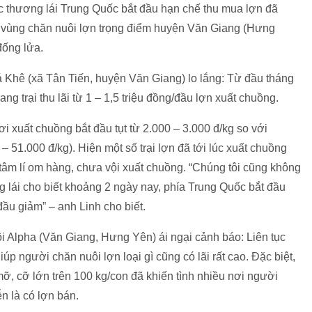
việc thương lái Trung Quốc bắt đầu hạn chế thu mua lợn đã
ại vùng chăn nuôi lợn trọng điểm huyện Văn Giang (Hưng
đống lửa.
Bá Khê (xã Tân Tiến, huyện Văn Giang) lo lắng: Từ đầu tháng
trang trại thu lãi từ 1 – 1,5 triệu đồng/đầu lợn xuất chuồng.
ơi xuất chuồng bắt đầu tụt từ 2.000 – 3.000 đ/kg so với
 51.000 đ/kg). Hiện một số trại lợn đã tới lúc xuất chuồng
tâm lí om hàng, chưa vội xuất chuồng. “Chúng tôi cũng không
 lái cho biết khoảng 2 ngày nay, phía Trung Quốc bắt đầu
đầu giảm” – anh Linh cho biết.
 Alpha (Văn Giang, Hưng Yên) ái ngại cảnh báo: Liên tục
iúp người chăn nuôi lợn loại gì cũng có lãi rất cao. Đặc biệt,
mỡ, cỡ lớn trên 100 kg/con đã khiến tình nhiều nơi người
ễn là có lợn bán.