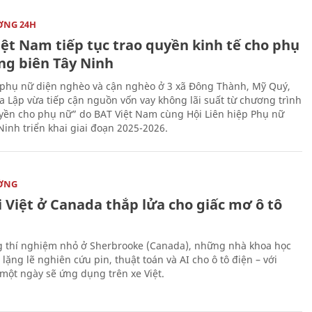
ỜNG 24H
iệt Nam tiếp tục trao quyền kinh tế cho phụ
ng biên Tây Ninh
phụ nữ diện nghèo và cận nghèo ở 3 xã Đông Thành, Mỹ Quý,
 Lập vừa tiếp cận nguồn vốn vay không lãi suất từ chương trình
yền cho phụ nữ” do BAT Việt Nam cùng Hội Liên hiệp Phụ nữ
Ninh triển khai giai đoạn 2025-2026.
ỜNG
 Việt ở Canada thắp lửa cho giấc mơ ô tô
 thí nghiệm nhỏ ở Sherbrooke (Canada), những nhà khoa học
lặng lẽ nghiên cứu pin, thuật toán và AI cho ô tô điện – với
 một ngày sẽ ứng dụng trên xe Việt.