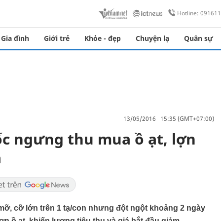
Hotline: 09161
Gia đình
Giới trẻ
Khỏe - đẹp
Chuyện lạ
Quân sự
13/05/2016 15:35 (GMT+07:00)
c ngưng thu mua ồ ạt, lợn
á
mỡ, cỡ lớn trên 1 tạ/con nhưng đột ngột khoảng 2 ngày
 ồ ạt, khiến lượng tiêu thụ và giá bắt đầu giảm