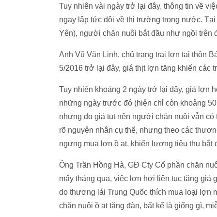
Tuy nhiên vài ngày trở lại đây, thông tin về 
ngay lập tức dội về thị trường trong nước. T
Yên), người chăn nuôi bắt đầu như ngồi trên 
Anh Vũ Văn Linh, chủ trang trại lợn tại thôn 
5/2016 trở lại đây, giá thịt lợn tăng khiến các 
Tuy nhiên khoảng 2 ngày trở lại đây, giá lợn h
những ngày trước đó (hiện chỉ còn khoảng 50 –
nhưng do giá tụt nên người chăn nuôi vẫn có 
rõ nguyên nhân cụ thể, nhưng theo các thương
ngưng mua lợn ồ ạt, khiến lượng tiêu thụ bắt 
Ông Trần Hồng Hà, GĐ Cty Cổ phần chăn nuôi
mấy tháng qua, việc lợn hơi liên tục tăng giá g
do thương lái Trung Quốc thích mua loại lợn 
chăn nuôi ồ ạt tăng đàn, bất kể là giống gì, mi