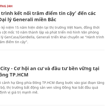
ỜNG 24H
trình kết nối trăm điểm tin cậy’ đến các
ại lý Generali miền Bắc
 kỷ niệm 15 năm hiện diện tại thị trường Việt Nam, đồng thời
 cột mốc 10 năm thành lập và phát triển mô hình Văn phòng
 lý GenCasa/GenBella, Generali triển khai chuyến xe “Hành trình
răm điểm tin cậy”.
City - Cơ hội an cư và đầu tư bền vững tại
ông TP.HCM
i cảnh hạ tầng phía Đông TP.HCM đang bước vào giai đoạn tăng
 bộ, thị trường bất động sản ven sông Đồng Nai bắt đầu quá
 định vị giá trị mạnh mẽ.