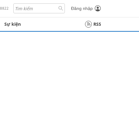
18822
Đăng nhập
Sự kiện
RSS