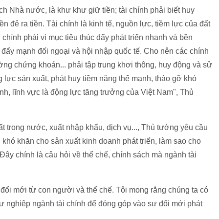
ch Nhà nước, là khư khư giữ tiền; tài chính phải biết huy
n đẻ ra tiền. Tài chính là kinh tế, nguồn lực, tiềm lực của đất
 chính phải vì mục tiêu thúc đẩy phát triển nhanh và bền
 đẩy mạnh đối ngoại và hội nhập quốc tế. Cho nên các chính
rường chứng khoán... phải tập trung khơi thông, huy động và sử
 lực sản xuất, phát huy tiềm năng thế mạnh, tháo gỡ khó
h, lĩnh vực là động lực tăng trưởng của Việt Nam", Thủ
 trong nước, xuất nhập khẩu, dịch vụ..., Thủ tướng yêu cầu
ỡ khó khăn cho sản xuất kinh doanh phát triển, làm sao cho
Đây chính là câu hỏi về thể chế, chính sách mà ngành tài
 đổi mới từ con người và thể chế. Tôi mong rằng chúng ta có
ự nghiệp ngành tài chính để đóng góp vào sự đổi mới phát