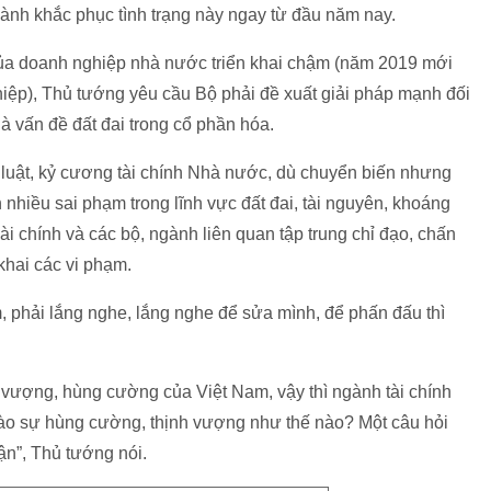
ành khắc phục tình trạng này ngay từ đầu năm nay.
của doanh nghiệp nhà nước triển khai chậm (năm 2019 mới
ệp), Thủ tướng yêu cầu Bộ phải đề xuất giải pháp mạnh đối
là vấn đề đất đai trong cổ phần hóa.
luật, kỷ cương tài chính Nhà nước, dù chuyển biến nhưng
 nhiều sai phạm trong lĩnh vực đất đai, tài nguyên, khoáng
i chính và các bộ, ngành liên quan tập trung chỉ đạo, chấn
khai các vi phạm.
m, phải lắng nghe, lắng nghe để sửa mình, để phấn đấu thì
 vượng, hùng cường của Việt Nam, vậy thì ngành tài chính
vào sự hùng cường, thịnh vượng như thế nào? Một câu hỏi
uận”, Thủ tướng nói.