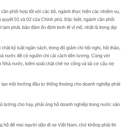
cần phối hợp tốt với các bộ, ngành thực hiện các nhiệm vụ,
ị quyết 01 và 02 của Chính phủ. Đặc biệt, ngành cần phối
ạm phát, bảo đảm ổn định kinh tế vĩ mô, nhất là trong dịp
hặt kỷ luật ngân sách, trong đó giảm chi hội nghị, hội thảo,
 Nhà nước để có nguồn chi cải cách tiền lương. Cùng với
h Nhà nước, kiểm soát chặt chẽ nợ công và tái cơ cấu nợ
n tạo môi trường đầu tư thông thoáng cho doanh nghiệp phát
Thủ tướng cho hay, phải ủng hộ doanh nghiệp trong nước sản
ng hộ để mọi người dân đi xe Việt Nam, chứ không phải thi