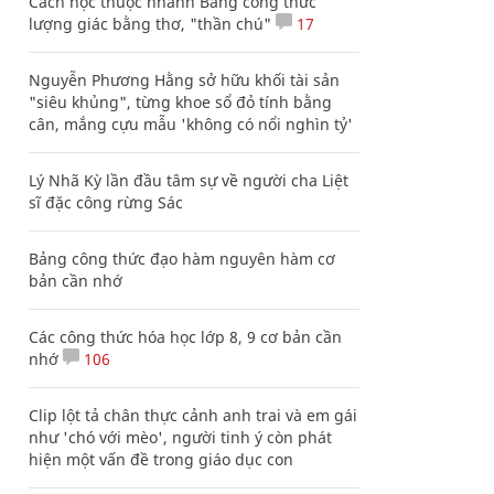
Cách học thuộc nhanh Bảng công thức
lượng giác bằng thơ, "thần chú"
17
Nguyễn Phương Hằng sở hữu khối tài sản
"siêu khủng", từng khoe sổ đỏ tính bằng
cân, mắng cựu mẫu 'không có nổi nghìn tỷ'
Lý Nhã Kỳ lần đầu tâm sự về người cha Liệt
sĩ đặc công rừng Sác
Bảng công thức đạo hàm nguyên hàm cơ
bản cần nhớ
Các công thức hóa học lớp 8, 9 cơ bản cần
nhớ
106
Clip lột tả chân thực cảnh anh trai và em gái
như 'chó với mèo', người tinh ý còn phát
hiện một vấn đề trong giáo dục con