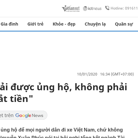
Hotline: 09161
Gia đình
Giới trẻ
Khỏe - đẹp
Chuyện lạ
Quân sự
10/01/2020 16:34 (GMT+07:00)
ải được ủng hộ, không phải
t tiền"
c ủng hộ để mọi người dân đi xe Việt Nam, chứ không
 Nguyễn Xuân Phúc nói tại hội nghị tổng kết ngành Tài