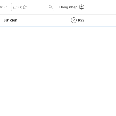
18822
Đăng nhập
Sự kiện
RSS