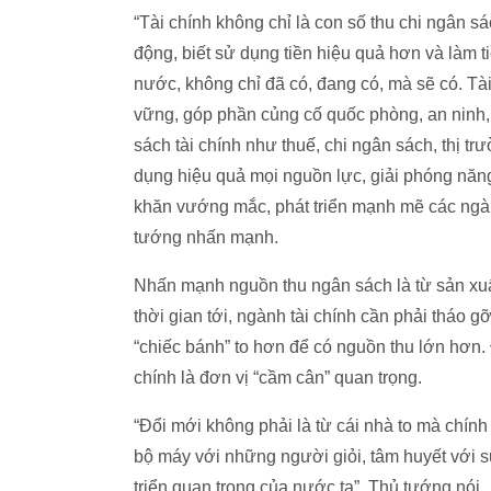
“Tài chính không chỉ là con số thu chi ngân sá
động, biết sử dụng tiền hiệu quả hơn và làm tiề
nước, không chỉ đã có, đang có, mà sẽ có. Tài
vững, góp phần củng cố quốc phòng, an ninh,
sách tài chính như thuế, chi ngân sách, thị t
dụng hiệu quả mọi nguồn lực, giải phóng năng
khăn vướng mắc, phát triển mạnh mẽ các ngàn
tướng nhấn mạnh.
Nhấn mạnh nguồn thu ngân sách là từ sản xuất
thời gian tới, ngành tài chính cần phải tháo g
“chiếc bánh” to hơn để có nguồn thu lớn hơn. 
chính là đơn vị “cầm cân” quan trọng.
“Đổi mới không phải là từ cái nhà to mà chính
bộ máy với những người giỏi, tâm huyết với s
triển quan trọng của nước ta”, Thủ tướng nói.