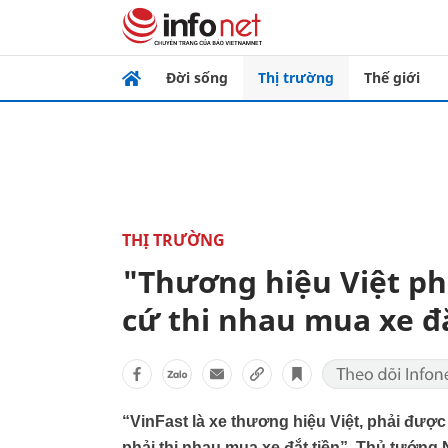
Đời sống
Thị trường
Thế giới
THỊ TRƯỜNG
"Thương hiệu Việt ph
cứ thi nhau mua xe đắ
“VinFast là xe thương hiệu Việt, phải đượ
phải thi nhau mua xe đắt tiền”, Thủ tướng