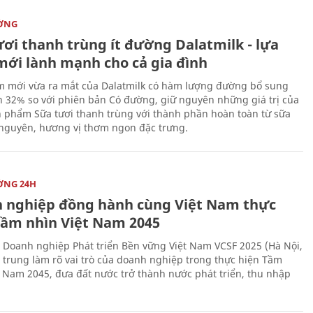
ỜNG
ươi thanh trùng ít đường Dalatmilk - lựa
mới lành mạnh cho cả gia đình
 mới vừa ra mắt của Dalatmilk có hàm lượng đường bổ sung
 32% so với phiên bản Có đường, giữ nguyên những giá trị của
 phẩm Sữa tươi thanh trùng với thành phần hoàn toàn từ sữa
 nguyên, hương vị thơm ngon đặc trưng.
ỜNG 24H
 nghiệp đồng hành cùng Việt Nam thực
Tầm nhìn Việt Nam 2045
 Doanh nghiệp Phát triển Bền vững Việt Nam VCSF 2025 (Hà Nội,
p trung làm rõ vai trò của doanh nghiệp trong thực hiện Tầm
t Nam 2045, đưa đất nước trở thành nước phát triển, thu nhập