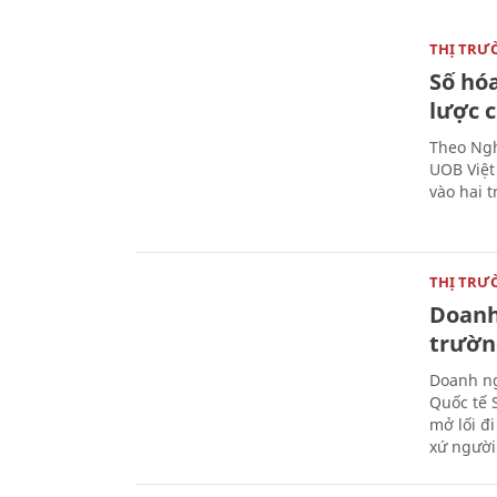
THỊ TRƯ
Số hóa
lược 
Theo Ngh
UOB Việt
vào hai t
THỊ TRƯ
Doanh 
trườn
Doanh ng
Quốc tế 
mở lối đ
xứ người