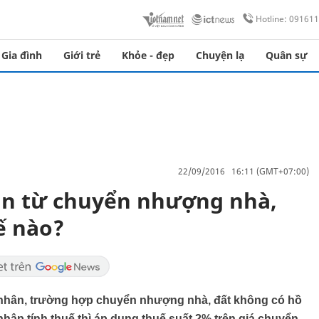
Hotline: 09161
Gia đình
Giới trẻ
Khỏe - đẹp
Chuyện lạ
Quân sự
22/09/2016 16:11 (GMT+07:00)
ân từ chuyển nhượng nhà,
ế nào?
 nhân, trường hợp chuyển nhượng nhà, đất không có hồ
hập tính thuế thì áp dụng thuế suất 2% trên giá chuyển