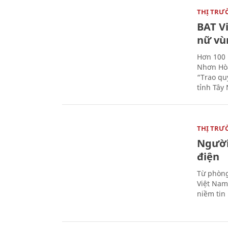
THỊ TRƯ
BAT V
nữ vù
Hơn 100 
Nhơn Hòa
“Trao qu
tỉnh Tây 
THỊ TRƯ
Người
điện
Từ phòng
Việt Nam 
niềm tin