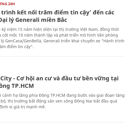
ỜNG 24H
trình kết nối trăm điểm tin cậy’ đến các
ại lý Generali miền Bắc
 kỷ niệm 15 năm hiện diện tại thị trường Việt Nam, đồng thời
 cột mốc 10 năm thành lập và phát triển mô hình Văn phòng
 lý GenCasa/GenBella, Generali triển khai chuyến xe “Hành trình
răm điểm tin cậy”.
City - Cơ hội an cư và đầu tư bền vững tại
ông TP.HCM
i cảnh hạ tầng phía Đông TP.HCM đang bước vào giai đoạn tăng
 bộ, thị trường bất động sản ven sông Đồng Nai bắt đầu quá
 định vị giá trị mạnh mẽ.