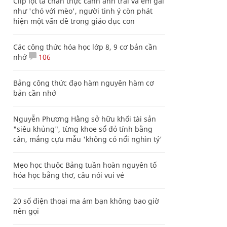
Clip lột tả chân thực cảnh anh trai và em gái
như 'chó với mèo', người tinh ý còn phát
hiện một vấn đề trong giáo dục con
Các công thức hóa học lớp 8, 9 cơ bản cần
nhớ
106
Bảng công thức đạo hàm nguyên hàm cơ
bản cần nhớ
Nguyễn Phương Hằng sở hữu khối tài sản
"siêu khủng", từng khoe sổ đỏ tính bằng
cân, mắng cựu mẫu 'không có nổi nghìn tỷ'
Mẹo học thuộc Bảng tuần hoàn nguyên tố
hóa học bằng thơ, câu nói vui vẻ
20 số điện thoại ma ám bạn không bao giờ
nên gọi