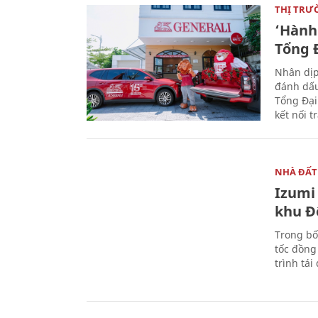
THỊ TRƯ
‘Hành 
Tổng Đ
Nhân dịp
đánh dấu
Tổng Đại
kết nối t
NHÀ ĐẤT
Izumi 
khu Đ
Trong bố
tốc đồng
trình tái