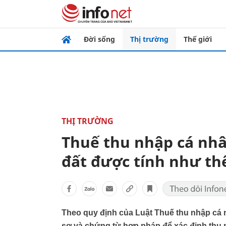
Đời sống
Thị trường
Thế giới
THỊ TRƯỜNG
Thuế thu nhập cá nh
đất được tính như th
Theo quy định của Luật Thuế thu nhập cá
sơ và chứng từ hợp pháp để xác định thu n