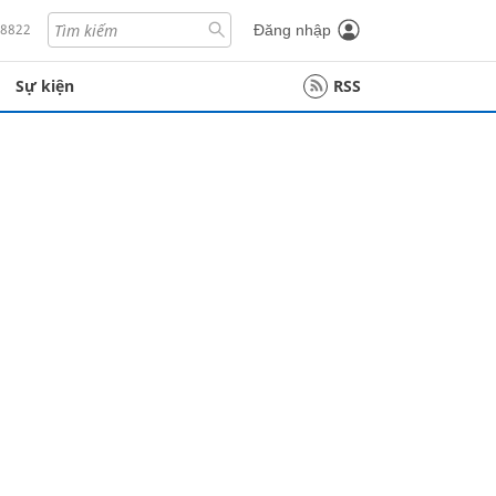
18822
Đăng nhập
Sự kiện
RSS