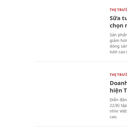
THỊ TRƯ
Sữa t
chọn 
Sản phẩm
giảm hơn
dòng sản
tươi cao
THỊ TRƯ
Doanh
hiện 
Diễn đàn
22/8) tậ
nhìn Việ
cao.