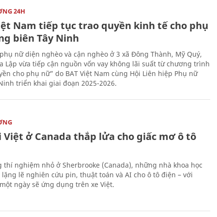
ỜNG 24H
iệt Nam tiếp tục trao quyền kinh tế cho phụ
ng biên Tây Ninh
phụ nữ diện nghèo và cận nghèo ở 3 xã Đông Thành, Mỹ Quý,
 Lập vừa tiếp cận nguồn vốn vay không lãi suất từ chương trình
yền cho phụ nữ” do BAT Việt Nam cùng Hội Liên hiệp Phụ nữ
Ninh triển khai giai đoạn 2025-2026.
ỜNG
 Việt ở Canada thắp lửa cho giấc mơ ô tô
 thí nghiệm nhỏ ở Sherbrooke (Canada), những nhà khoa học
lặng lẽ nghiên cứu pin, thuật toán và AI cho ô tô điện – với
 một ngày sẽ ứng dụng trên xe Việt.