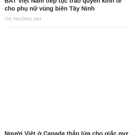
BAT Việt Nam tiếp tục trao quyền kinh tế
cho phụ nữ vùng biên Tây Ninh
THỊ TRƯỜNG 24H
Người Việt ở Canada thắp lửa cho giấc mơ