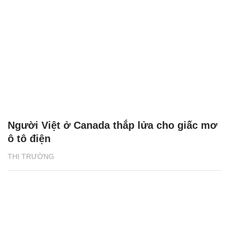
Người Việt ở Canada thắp lửa cho giấc mơ
ô tô điện
THỊ TRƯỜNG