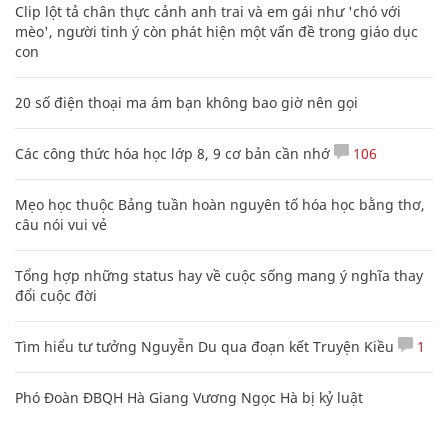
Clip lột tả chân thực cảnh anh trai và em gái như 'chó với
mèo', người tinh ý còn phát hiện một vấn đề trong giáo dục
con
20 số điện thoại ma ám bạn không bao giờ nên gọi
Các công thức hóa học lớp 8, 9 cơ bản cần nhớ
106
Mẹo học thuộc Bảng tuần hoàn nguyên tố hóa học bằng thơ,
câu nói vui vẻ
Tổng hợp những status hay về cuộc sống mang ý nghĩa thay
đổi cuộc đời
Tìm hiểu tư tưởng Nguyễn Du qua đoạn kết Truyện Kiều
1
Phó Đoàn ĐBQH Hà Giang Vương Ngọc Hà bị kỷ luật