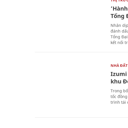
‘Hành 
Tổng Đ
Nhân dịp
đánh dấu
Tổng Đại
kết nối t
NHÀ ĐẤT
Izumi 
khu Đ
Trong bố
tốc đồng
trình tái