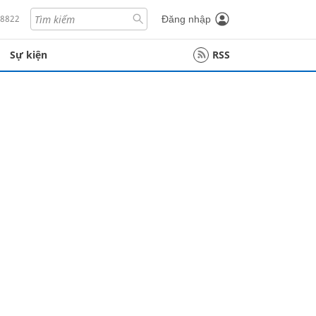
18822
Đăng nhập
Sự kiện
RSS