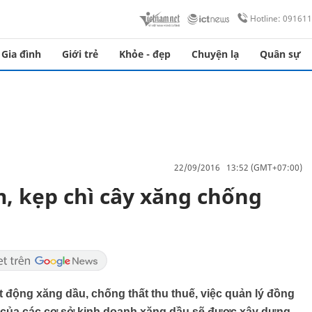
Hotline: 09161
Gia đình
Giới trẻ
Khỏe - đẹp
Chuyện lạ
Quân sự
22/09/2016 13:52 (GMT+07:00)
m, kẹp chì cây xăng chống
t động xăng dầu, chống thất thu thuế, việc quản lý đồng
u của các cơ sở kinh doanh xăng dầu sẽ được xây dựng