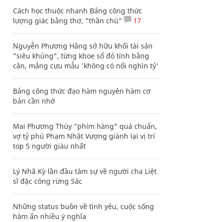
Cách học thuộc nhanh Bảng công thức
lượng giác bằng thơ, "thần chú"
17
Nguyễn Phương Hằng sở hữu khối tài sản
"siêu khủng", từng khoe sổ đỏ tính bằng
cân, mắng cựu mẫu 'không có nổi nghìn tỷ'
Bảng công thức đạo hàm nguyên hàm cơ
bản cần nhớ
Mai Phương Thúy "phím hàng" quá chuẩn,
vợ tỷ phú Phạm Nhật Vượng giành lại vị trí
top 5 người giàu nhất
Lý Nhã Kỳ lần đầu tâm sự về người cha Liệt
sĩ đặc công rừng Sác
Những status buồn về tình yêu, cuộc sống
hàm ẩn nhiều ý nghĩa