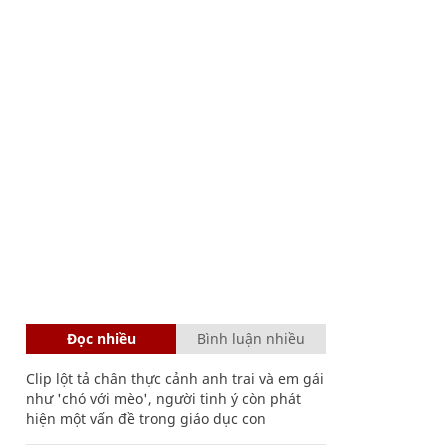
Đọc nhiều
Bình luận nhiều
Clip lột tả chân thực cảnh anh trai và em gái
như 'chó với mèo', người tinh ý còn phát
hiện một vấn đề trong giáo dục con