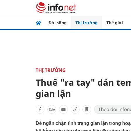
Đời sống
Thị trường
Thế giới
THỊ TRƯỜNG
Thuế "ra tay" dán te
gian lận
Để ngăn chặn tình trạng gian lận trong hoạ
hồ tổng trên các phương tiện đo xăng dầ