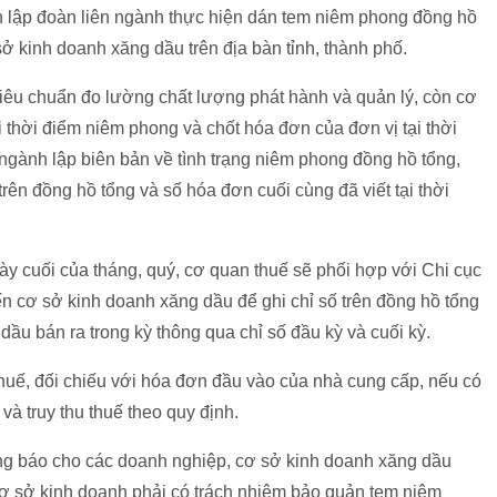
h lập đoàn liên ngành thực hiện dán tem niêm phong đồng hồ
ở kinh doanh xăng dầu trên địa bàn tỉnh, thành phố.
iêu chuẩn đo lường chất lượng phát hành và quản lý, còn cơ
ại thời điểm niêm phong và chốt hóa đơn của đơn vị tại thời
ngành lập biên bản về tình trạng niêm phong đồng hồ tổng,
trên đồng hồ tổng và số hóa đơn cuối cùng đã viết tại thời
ày cuối của tháng, quý, cơ quan thuế sẽ phối hợp với Chi cục
n cơ sở kinh doanh xăng dầu để ghi chỉ số trên đồng hồ tổng
ầu bán ra trong kỳ thông qua chỉ số đầu kỳ và cuối kỳ.
thuế, đối chiếu với hóa đơn đầu vào của nhà cung cấp, nếu có
và truy thu thuế theo quy định.
ng báo cho các doanh nghiệp, cơ sở kinh doanh xăng dầu
cơ sở kinh doanh phải có trách nhiệm bảo quản tem niêm