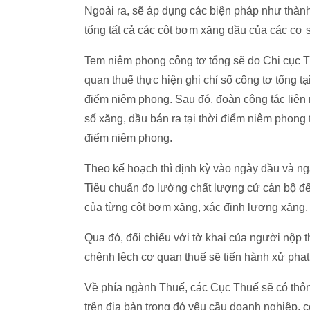
Ngoài ra, sẽ áp dụng các biện pháp như thàn
tổng tất cả các cột bơm xăng dầu của các cơ s
Tem niêm phong công tơ tổng sẽ do Chi cục T
quan thuế thực hiện ghi chỉ số công tơ tổng t
điểm niêm phong. Sau đó, đoàn công tác liên 
số xăng, dầu bán ra tại thời điểm niêm phong 
điểm niêm phong.
Theo kế hoạch thì định kỳ vào ngày đầu và ng
Tiêu chuẩn đo lường chất lượng cử cán bộ đế
của từng cột bơm xăng, xác định lượng xăng, d
Qua đó, đối chiếu với tờ khai của người nộp 
chênh lệch cơ quan thuế sẽ tiến hành xử phạt 
Về phía ngành Thuế, các Cục Thuế sẽ có thô
trên địa bàn trong đó yêu cầu doanh nghiệp, 