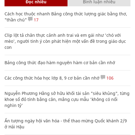
Đọc nhiều
Bình luận nhiều
Cách học thuộc nhanh Bảng công thức lượng giác bằng thơ,
"thần chú"
17
Clip lột tả chân thực cảnh anh trai và em gái như 'chó với
mèo', người tinh ý còn phát hiện một vấn đề trong giáo dục
con
Bảng công thức đạo hàm nguyên hàm cơ bản cần nhớ
Các công thức hóa học lớp 8, 9 cơ bản cần nhớ
106
Nguyễn Phương Hằng sở hữu khối tài sản "siêu khủng", từng
khoe sổ đỏ tính bằng cân, mắng cựu mẫu 'không có nổi
nghìn tỷ'
Ấn tượng ngày hội văn hóa - thể thao mừng Quốc khánh 2/9
ở Hải Hậu