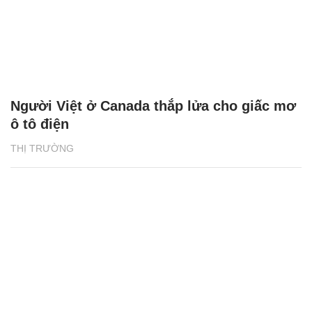
Người Việt ở Canada thắp lửa cho giấc mơ
ô tô điện
THỊ TRƯỜNG