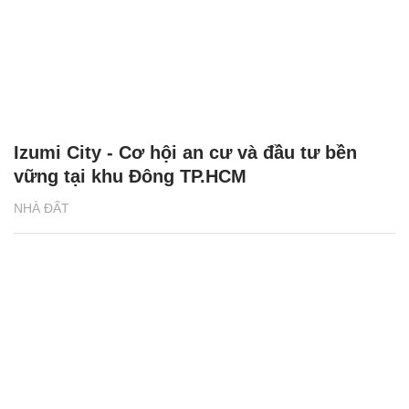
Izumi City - Cơ hội an cư và đầu tư bền
vững tại khu Đông TP.HCM
NHÀ ĐẤT