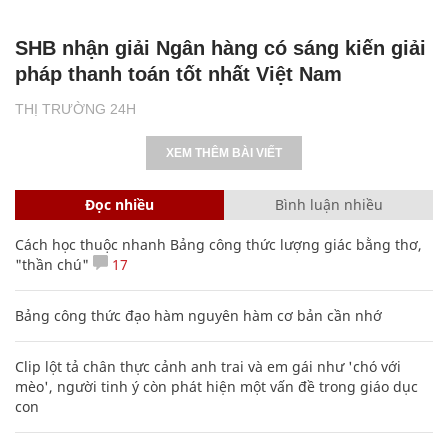
SHB nhận giải Ngân hàng có sáng kiến giải
pháp thanh toán tốt nhất Việt Nam
THỊ TRƯỜNG 24H
XEM THÊM BÀI VIẾT
Đọc nhiều
Bình luận nhiều
Cách học thuộc nhanh Bảng công thức lượng giác bằng thơ,
"thần chú"
17
Bảng công thức đạo hàm nguyên hàm cơ bản cần nhớ
Clip lột tả chân thực cảnh anh trai và em gái như 'chó với
mèo', người tinh ý còn phát hiện một vấn đề trong giáo dục
con