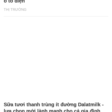
ô tô điện
THỊ TRƯỜNG
Sữa tươi thanh trùng ít đường Dalatmilk -
lựa chọn mới lành mạnh cho cả gia đình