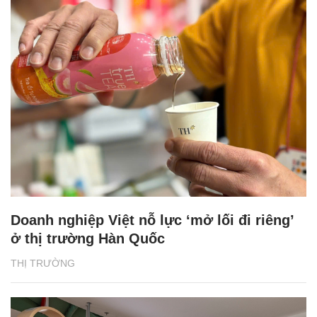
Doanh nghiệp Việt nỗ lực ‘mở lối đi riêng’
ở thị trường Hàn Quốc
THỊ TRƯỜNG