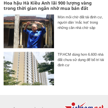
Hoa hậu Hà Kiều Anh lãi 900 lượng vàng
trong thời gian ngắn nhờ mua bán đất
Mòn mỏi chờ đất tái định cư,
người dân 'mắc kẹt' trong
những căn nhà chờ sập
TP.HCM dùng hơn 6.600 nhà
đất chưa sử dụng để bố trí tái
định cư