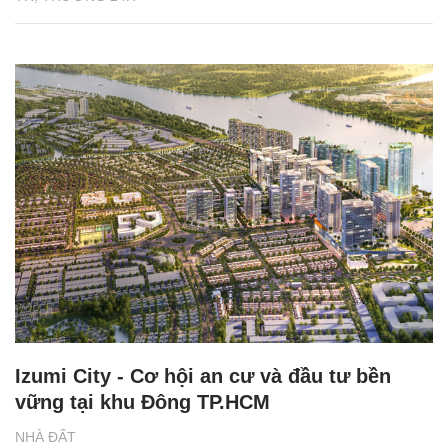
Izumi City - Cơ hội an cư và đầu tư bền
vững tại khu Đông TP.HCM
NHÀ ĐẤT