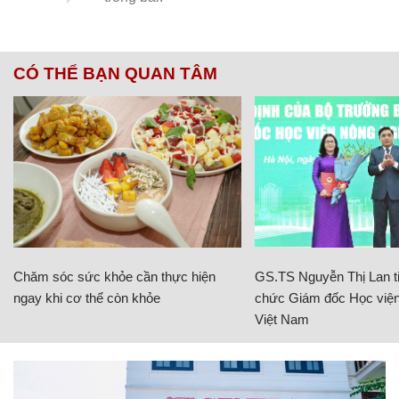
CÓ THỂ BẠN QUAN TÂM
Chăm sóc sức khỏe cần thực hiện
GS.TS Nguyễn Thị Lan ti
ngay khi cơ thể còn khỏe
chức Giám đốc Học viện
Việt Nam