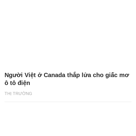
Người Việt ở Canada thắp lửa cho giấc mơ
ô tô điện
THỊ TRƯỜNG