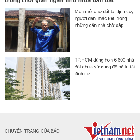
trong thời gian ngắn nhờ mua bán đất
Mòn mỏi chờ đất tái định cư,
người dân 'mắc kẹt' trong
những căn nhà chờ sập
TP.HCM dùng hơn 6.600 nhà
đất chưa sử dụng để bố trí tái
định cư
CHUYÊN TRANG CỦA BÁO