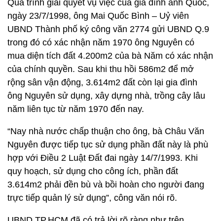
Quá trình giải quyết vụ việc của gia đình anh Quốc,
ngày 23/7/1998, ông Mai Quốc Bình – Uỷ viên
UBND Thành phố ký công văn 2774 gửi UBND Q.9
trong đó có xác nhận năm 1970 ông Nguyên có
mua diện tích đất 4.200m2 của bà Năm có xác nhận
của chính quyền. Sau khi thu hồi 586m2 để mở
rộng sân vận động, 3.614m2 đất còn lại gia đình
ông Nguyên sử dụng, xây dựng nhà, trồng cây lâu
năm liên tục từ năm 1970 đến nay.
“Nay nhà nước chấp thuận cho ông, bà Châu Văn
Nguyên được tiếp tục sử dụng phần đất này là phù
hợp với Điều 2 Luật Đất đai ngày 14/7/1993. Khi
quy hoạch, sử dụng cho công ích, phần đất
3.614m2 phải đền bù và bồi hoàn cho người đang
trực tiếp quản lý sử dụng”, công văn nói rõ.
UBND TP.HCM đã có trả lời rõ ràng như trên,