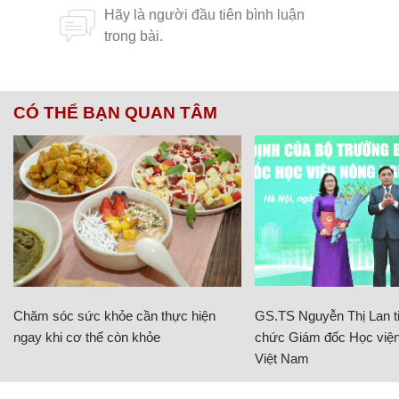
CÓ THỂ BẠN QUAN TÂM
Chăm sóc sức khỏe cần thực hiện
GS.TS Nguyễn Thị Lan ti
ngay khi cơ thể còn khỏe
chức Giám đốc Học viện
Việt Nam