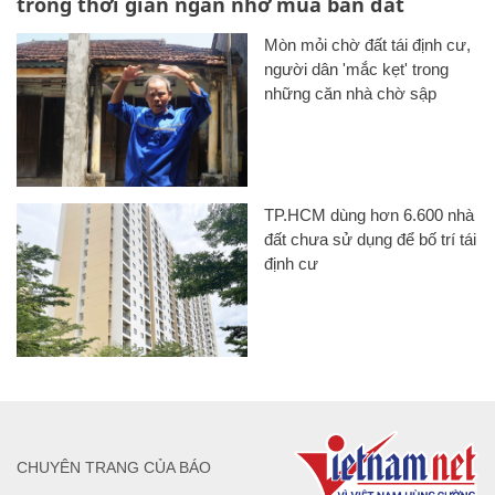
trong thời gian ngắn nhờ mua bán đất
Mòn mỏi chờ đất tái định cư,
người dân 'mắc kẹt' trong
những căn nhà chờ sập
TP.HCM dùng hơn 6.600 nhà
đất chưa sử dụng để bố trí tái
định cư
CHUYÊN TRANG CỦA BÁO