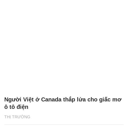
Người Việt ở Canada thắp lửa cho giấc mơ
ô tô điện
THỊ TRƯỜNG