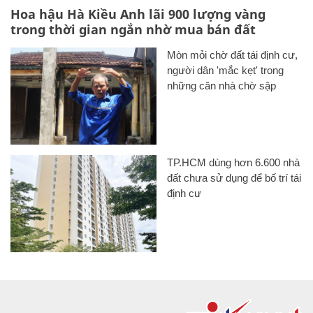
Hoa hậu Hà Kiều Anh lãi 900 lượng vàng
trong thời gian ngắn nhờ mua bán đất
Mòn mỏi chờ đất tái định cư,
người dân 'mắc kẹt' trong
những căn nhà chờ sập
TP.HCM dùng hơn 6.600 nhà
đất chưa sử dụng để bố trí tái
định cư