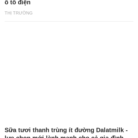
ô tô điện
THỊ TRƯỜNG
Sữa tươi thanh trùng ít đường Dalatmilk -
lựa chọn mới lành mạnh cho cả gia đình