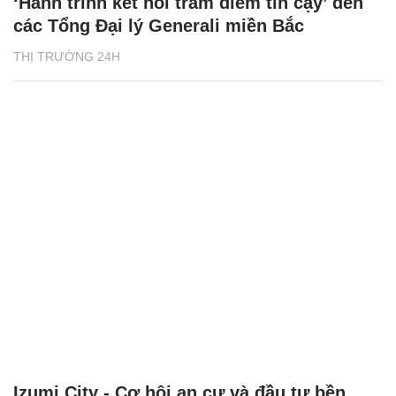
‘Hành trình kết nối trăm điểm tin cậy’ đến
các Tổng Đại lý Generali miền Bắc
THỊ TRƯỜNG 24H
Izumi City - Cơ hội an cư và đầu tư bền