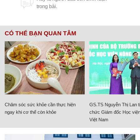
CÓ THỂ BẠN QUAN TÂM
Chăm sóc sức khỏe cần thực hiện
GS.TS Nguyễn Thị Lan ti
ngay khi cơ thể còn khỏe
chức Giám đốc Học viện
Việt Nam