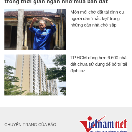
trong thời gian ngắn nhờ mua bán đất
Mòn mỏi chờ đất tái định cư,
người dân 'mắc kẹt' trong
những căn nhà chờ sập
TP.HCM dùng hơn 6.600 nhà
đất chưa sử dụng để bố trí tái
định cư
CHUYÊN TRANG CỦA BÁO