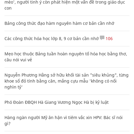
mèo', người tinh ý còn phát hiện một vấn đề trong giáo dục
con
Bảng công thức đạo hàm nguyên hàm cơ bản cần nhớ
Các công thức hóa học lớp 8, 9 cơ bản cần nhớ
106
Mẹo học thuộc Bảng tuần hoàn nguyên tố hóa học bằng thơ,
câu nói vui vẻ
Nguyễn Phương Hằng sở hữu khối tài sản "siêu khủng", từng
khoe sổ đỏ tính bằng cân, mắng cựu mẫu 'không có nổi
nghìn tỷ'
Phó Đoàn ĐBQH Hà Giang Vương Ngọc Hà bị kỷ luật
Hàng ngàn người Mỹ ân hận vì tiêm vắc xin HPV: Bác sĩ nói
gì?