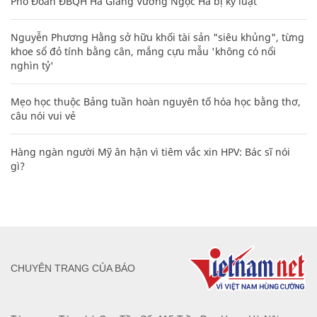
Phó Đoàn ĐBQH Hà Giang Vương Ngọc Hà bị kỷ luật
Nguyễn Phương Hằng sở hữu khối tài sản "siêu khủng", từng
khoe sổ đỏ tính bằng cân, mắng cựu mẫu 'không có nổi
nghìn tỷ'
Mẹo học thuộc Bảng tuần hoàn nguyên tố hóa học bằng thơ,
câu nói vui vẻ
Hàng ngàn người Mỹ ân hận vì tiêm vắc xin HPV: Bác sĩ nói
gì?
CHUYÊN TRANG CỦA BÁO