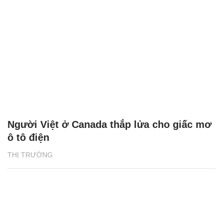
Người Việt ở Canada thắp lửa cho giấc mơ
ô tô điện
THỊ TRƯỜNG