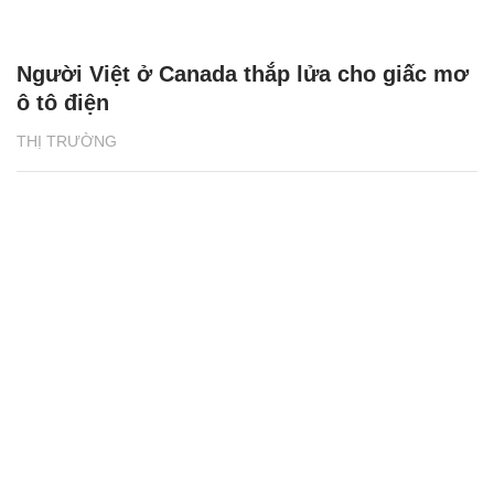
Người Việt ở Canada thắp lửa cho giấc mơ
ô tô điện
THỊ TRƯỜNG