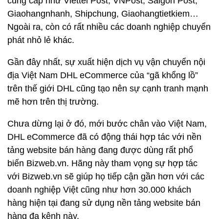
cung cấp như Viettel Post, VNPost, Saigon Post,
Giaohangnhanh, Shipchung, Giaohangtietkiem…
Ngoài ra, còn có rất nhiều các doanh nghiệp chuyển
phát nhỏ lẻ khác.
Gần đây nhất, sự xuất hiện dịch vụ vận chuyển nội
địa Việt Nam DHL eCommerce của “gã khổng lồ”
trên thế giới DHL cũng tạo nên sự cạnh tranh mạnh
mẽ hơn trên thị trường.
Chưa dừng lại ở đó, mới bước chân vào Việt Nam,
DHL eCommerce đã có động thái hợp tác với nền
tảng website bán hàng đang được dùng rất phổ
biến Bizweb.vn. Hãng này tham vọng sự hợp tác
với Bizweb.vn sẽ giúp họ tiếp cận gần hơn với các
doanh nghiệp Việt cũng như hơn 30.000 khách
hàng hiện tại đang sử dụng nền tảng website bán
hàng đa kênh này.