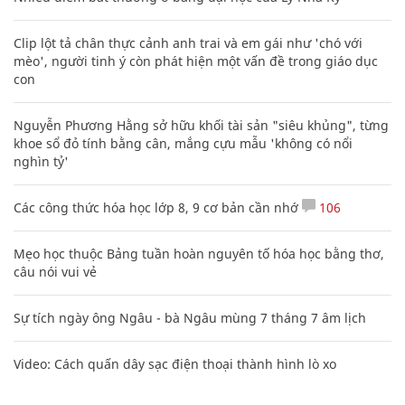
Clip lột tả chân thực cảnh anh trai và em gái như 'chó với
mèo', người tinh ý còn phát hiện một vấn đề trong giáo dục
con
Nguyễn Phương Hằng sở hữu khối tài sản "siêu khủng", từng
khoe sổ đỏ tính bằng cân, mắng cựu mẫu 'không có nổi
nghìn tỷ'
Các công thức hóa học lớp 8, 9 cơ bản cần nhớ
106
Mẹo học thuộc Bảng tuần hoàn nguyên tố hóa học bằng thơ,
câu nói vui vẻ
Sự tích ngày ông Ngâu - bà Ngâu mùng 7 tháng 7 âm lịch
Video: Cách quấn dây sạc điện thoại thành hình lò xo