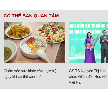
CÓ THỂ BẠN QUAN TÂM
Chăm sóc sức khỏe cần thực hiện
GS.TS Nguyễn Thị Lan ti
ngay khi cơ thể còn khỏe
chức Giám đốc Học viện
Việt Nam