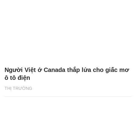
Người Việt ở Canada thắp lửa cho giấc mơ
ô tô điện
THỊ TRƯỜNG