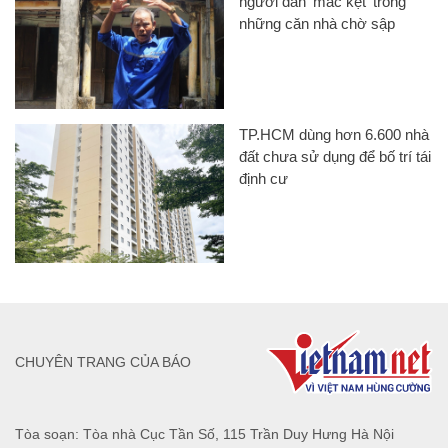
người dân 'mắc kẹt' trong
những căn nhà chờ sập
TP.HCM dùng hơn 6.600 nhà
đất chưa sử dụng để bố trí tái
định cư
CHUYÊN TRANG CỦA BÁO
Tòa soạn: Tòa nhà Cục Tần Số, 115 Trần Duy Hưng Hà Nội