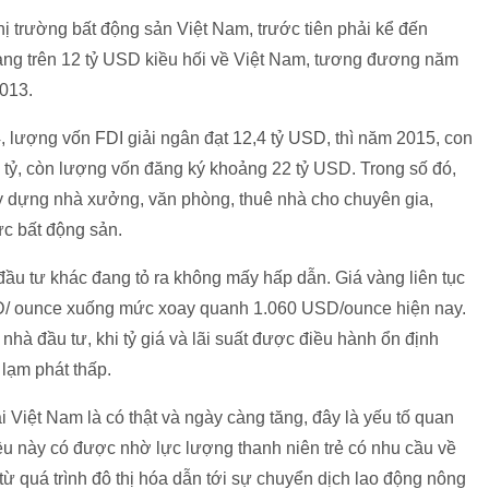
hị trường bất động sản Việt Nam, trước tiên phải kể đến
ảng trên 12 tỷ USD kiều hối về Việt Nam, tương đương năm
013.
 lượng vốn FDI giải ngân đạt 12,4 tỷ USD, thì năm 2015, con
 tỷ, còn lượng vốn đăng ký khoảng 22 tỷ USD. Trong số đó,
 dựng nhà xưởng, văn phòng, thuê nhà cho chuyên gia,
ực bất động sản.
 đầu tư khác đang tỏ ra không mấy hấp dẫn. Giá vàng liên tục
USD/ ounce xuống mức xoay quanh 1.060 USD/ounce hiện nay.
hà đầu tư, khi tỷ giá và lãi suất được điều hành ổn định
lạm phát thấp.
 Việt Nam là có thật và ngày càng tăng, đây là yếu tố quan
iều này có được nhờ lực lượng thanh niên trẻ có nhu cầu về
từ quá trình đô thị hóa dẫn tới sự chuyển dịch lao động nông