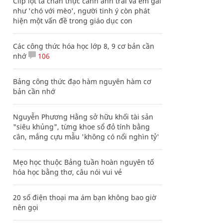
Clip lột tả chân thực cảnh anh trai và em gái
như 'chó với mèo', người tinh ý còn phát
hiện một vấn đề trong giáo dục con
Các công thức hóa học lớp 8, 9 cơ bản cần
nhớ
106
Bảng công thức đạo hàm nguyên hàm cơ
bản cần nhớ
Nguyễn Phương Hằng sở hữu khối tài sản
"siêu khủng", từng khoe sổ đỏ tính bằng
cân, mắng cựu mẫu 'không có nổi nghìn tỷ'
Mẹo học thuộc Bảng tuần hoàn nguyên tố
hóa học bằng thơ, câu nói vui vẻ
20 số điện thoại ma ám bạn không bao giờ
nên gọi