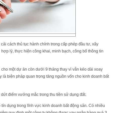
cải cách thủ tục hành chính trong cấp phép đầu tư, xây
hợp lý, thực hiện công khai, minh bạch, công bố thông tin
 cho một dự án còn dưới 9 tháng thay vì vẫn kéo dài xoay
 là biện pháp quan trọng tăng nguồn vốn cho kinh doanh bất
dứt điểm vướng mắc trong thu tiền sử dụng đất.
 tín dụng trong lĩnh vực kinh doanh bất động sản. Có nhiều
ghiêm quy định một công ty không được vay ngân hàng quá 3