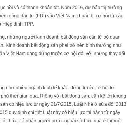
ục hồi và có thanh khoản tốt. Năm 2016, dự báo thị trường
 kèm dòng đầu tư (FDI) vào Việt Nam chuẩn bị cơ hội từ các
à Hiệp định TPP.
ng, những người kinh doanh bất động sản cần từ bỏ quan
ận. Kinh doanh bất động sản phải trở nên bình thường như
ản Việt Nam đang đứng trước cơ hội đó, với những thay đổi
ng như nhiều ngành kinh tế khác, đứng trước cơ hội từ
phủ thời gian qua. Riêng với bất động sản, cần kể tới khung
sản có hiệu lực từ ngày 01/7/2015, Luật Nhà ở sửa đổi 2013
5 quy định chi tiết Luật này có hiệu lực thi hành từ ngày
 tổ chức, cá nhân người nước ngoài sở hữu nhà ở tại Việt