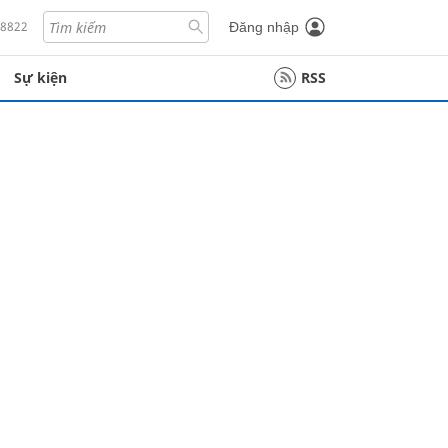
18822
Đăng nhập
Sự kiện
RSS