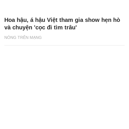
Hoa hậu, á hậu Việt tham gia show hẹn hò
và chuyện 'cọc đi tìm trâu'
NÓNG TRÊN MẠNG