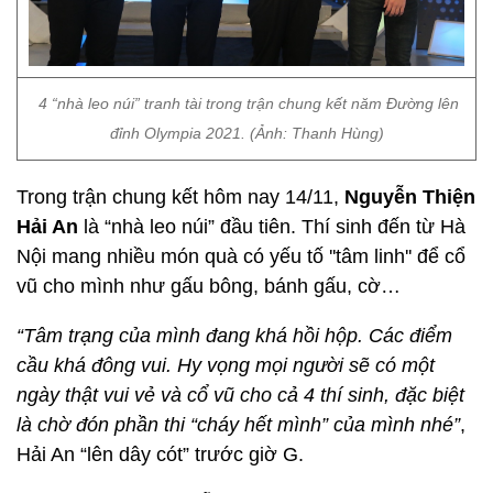
4 “nhà leo núi” tranh tài trong trận chung kết năm Đường lên
đỉnh Olympia 2021. (Ảnh: Thanh Hùng)
Trong trận chung kết hôm nay 14/11,
Nguyễn Thiện
Hải An
là “nhà leo núi” đầu tiên. Thí sinh đến từ Hà
Nội mang nhiều món quà có yếu tố ''tâm linh'' để cổ
vũ cho mình như gấu bông, bánh gấu, cờ…
“Tâm trạng của mình đang khá hồi hộp. Các điểm
cầu khá đông vui. Hy vọng mọi người sẽ có một
ngày thật vui vẻ và cổ vũ cho cả 4 thí sinh, đặc biệt
là chờ đón phần thi “cháy hết mình” của mình nhé”
,
Hải An “lên dây cót” trước giờ G.