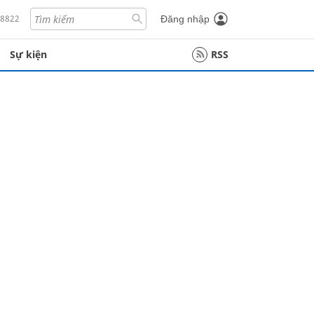
18822
Đăng nhập
Sự kiện
RSS