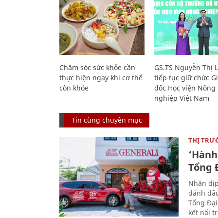
Chăm sóc sức khỏe cần
GS.TS Nguyễn Thị 
thực hiện ngay khi cơ thể
tiếp tục giữ chức 
còn khỏe
đốc Học viện Nông
nghiệp Việt Nam
Tin cùng chuyên mục
THỊ TRƯ
‘Hành 
Tổng Đ
Nhân dịp
đánh dấu
Tổng Đại
kết nối t