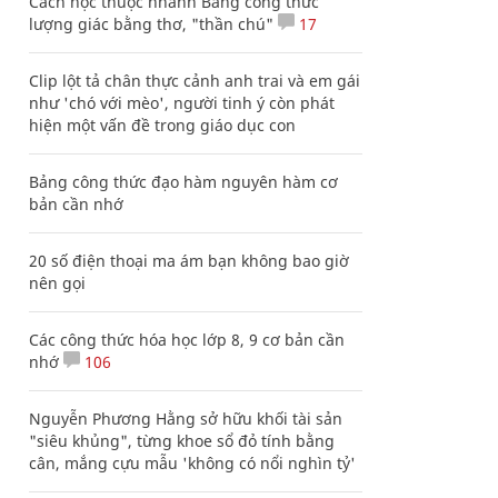
Cách học thuộc nhanh Bảng công thức
lượng giác bằng thơ, "thần chú"
17
Clip lột tả chân thực cảnh anh trai và em gái
như 'chó với mèo', người tinh ý còn phát
hiện một vấn đề trong giáo dục con
Bảng công thức đạo hàm nguyên hàm cơ
bản cần nhớ
20 số điện thoại ma ám bạn không bao giờ
nên gọi
Các công thức hóa học lớp 8, 9 cơ bản cần
nhớ
106
Nguyễn Phương Hằng sở hữu khối tài sản
"siêu khủng", từng khoe sổ đỏ tính bằng
cân, mắng cựu mẫu 'không có nổi nghìn tỷ'