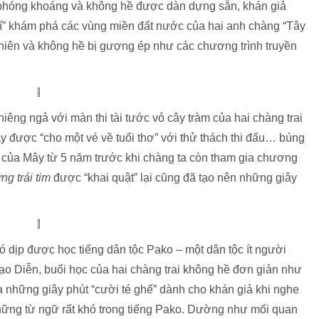
 phóng khoáng và không hề được dàn dựng sẵn, khán giả
í” khám phá các vùng miền đất nước của hai anh chàng “Tây
 nhiên và không hề bị gượng ép như các chương trình truyền
iêng ngả với màn thi tài tước vỏ cây tràm của hai chàng trai
 được “cho một vé về tuổi thơ” với thử thách thi đấu… búng
 của Mây từ 5 năm trước khi chàng ta còn tham gia chương
ng trái tim
được “khai quật” lại cũng đã tạo nên những giây
ó dịp được học tiếng dân tộc Pako – một dân tộc ít người
ạo Diễn, buổi học của hai chàng trai không hề đơn giản như
 là những giây phút “cười té ghế” dành cho khán giả khi nghe
hững từ ngữ rất khó trong tiếng Pako. Dường như mối quan