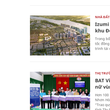
NHÀ ĐẤT
Izumi 
khu Đ
Trong bố
tốc đồng
trình tái
THỊ TRƯ
BAT V
nữ vù
Hơn 100 
Nhơn Hòa
“Trao qu
tỉnh Tây 