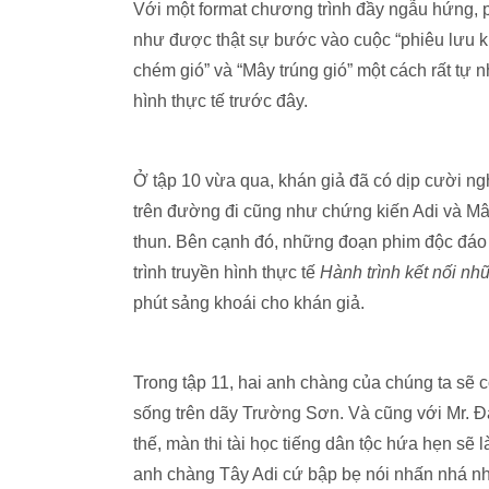
Với một format chương trình đầy ngẫu hứng,
như được thật sự bước vào cuộc “phiêu lưu k
chém gió” và “Mây trúng gió” một cách rất tự
hình thực tế trước đây.
Ở tập 10 vừa qua, khán giả đã có dịp cười ngh
trên đường đi cũng như chứng kiến Adi và Mây
thun. Bên cạnh đó, những đoạn phim độc đáo
trình truyền hình thực tế
Hành trình kết nối nhữ
phút sảng khoái cho khán giả.
Trong tập 11, hai anh chàng của chúng ta sẽ c
sống trên dãy Trường Sơn. Và cũng với Mr. Đ
thế, màn thi tài học tiếng dân tộc hứa hẹn sẽ
anh chàng Tây Adi cứ bập bẹ nói nhấn nhá n