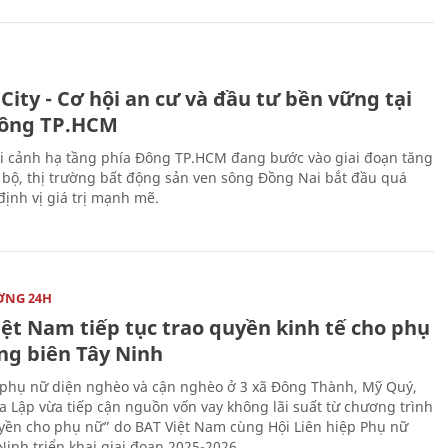
City - Cơ hội an cư và đầu tư bền vững tại
ông TP.HCM
i cảnh hạ tầng phía Đông TP.HCM đang bước vào giai đoạn tăng
 bộ, thị trường bất động sản ven sông Đồng Nai bắt đầu quá
 định vị giá trị mạnh mẽ.
ỜNG 24H
iệt Nam tiếp tục trao quyền kinh tế cho phụ
ng biên Tây Ninh
phụ nữ diện nghèo và cận nghèo ở 3 xã Đông Thành, Mỹ Quý,
 Lập vừa tiếp cận nguồn vốn vay không lãi suất từ chương trình
yền cho phụ nữ” do BAT Việt Nam cùng Hội Liên hiệp Phụ nữ
Ninh triển khai giai đoạn 2025-2026.