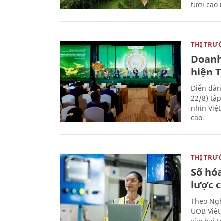
tươi cao
THỊ TRƯ
Doanh
hiện 
Diễn đàn
22/8) tậ
nhìn Việ
cao.
THỊ TRƯ
Số hóa
lược 
Theo Ngh
UOB Việt
vào hai t