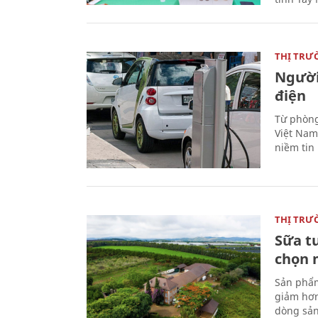
THỊ TRƯ
Người
điện
Từ phòng
Việt Nam 
niềm tin
THỊ TRƯ
Sữa t
chọn 
Sản phẩm
giảm hơn
dòng sản