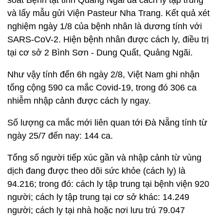
soát Bệnh tật tỉnh Quảng Ngãi đã cách ly tập trung
và lấy mẫu gửi Viện Pasteur Nha Trang. Kết quả xét
nghiệm ngày 1/8 của bệnh nhân là dương tính với
SARS-CoV-2. Hiện bệnh nhân được cách ly, điều trị
tại cơ sở 2 Bình Sơn - Dung Quất, Quảng Ngãi.
Như vậy tính đến 6h ngày 2/8, Việt Nam ghi nhận
tổng cộng 590 ca mắc Covid-19, trong đó 306 ca
nhiễm nhập cảnh được cách ly ngay.
Số lượng ca mắc mới liên quan tới Đà Nẵng tính từ
ngày 25/7 đến nay: 144 ca.
Tổng số người tiếp xúc gần và nhập cảnh từ vùng
dịch đang được theo dõi sức khỏe (cách ly) là
94.216; trong đó: cách ly tập trung tại bệnh viện 920
người; cách ly tập trung tại cơ sở khác: 14.249
người; cách ly tại nhà hoặc nơi lưu trú 79.047