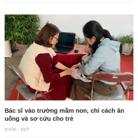
Bác sĩ vào trường mầm non, chỉ cách ăn
uống và sơ cứu cho trẻ
KHỎE - ĐẸP