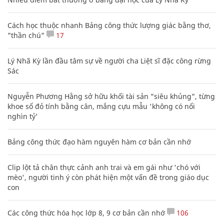
Cách học thuộc nhanh Bảng công thức lượng giác bằng thơ,
"thần chú"
17
Lý Nhã Kỳ lần đầu tâm sự về người cha Liệt sĩ đặc công rừng
Sác
Nguyễn Phương Hằng sở hữu khối tài sản "siêu khủng", từng
khoe sổ đỏ tính bằng cân, mắng cựu mẫu 'không có nổi
nghìn tỷ'
Bảng công thức đạo hàm nguyên hàm cơ bản cần nhớ
Clip lột tả chân thực cảnh anh trai và em gái như 'chó với
mèo', người tinh ý còn phát hiện một vấn đề trong giáo dục
con
Các công thức hóa học lớp 8, 9 cơ bản cần nhớ
106