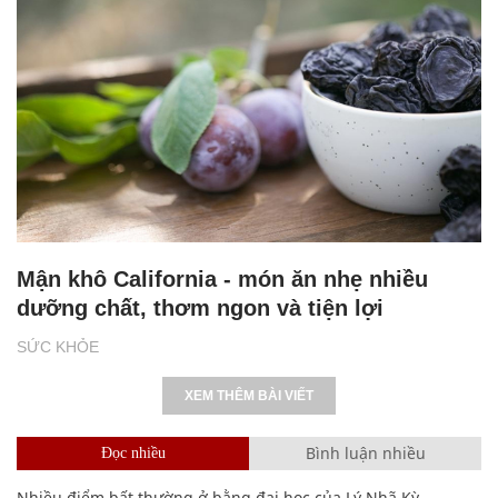
Mận khô California - món ăn nhẹ nhiều
dưỡng chất, thơm ngon và tiện lợi
SỨC KHỎE
XEM THÊM BÀI VIẾT
Bình luận nhiều
Đọc nhiều
Nhiều điểm bất thường ở bằng đại học của Lý Nhã Kỳ