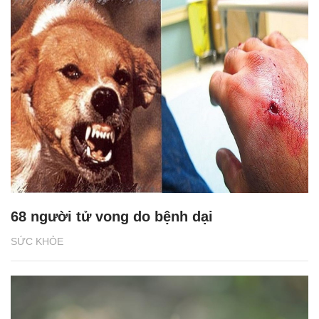
68 người tử vong do bệnh dại
SỨC KHỎE