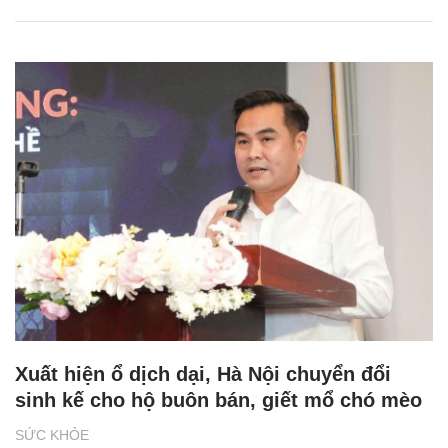
Xuất hiện ổ dịch dại, Hà Nội chuyển đổi
sinh kế cho hộ buôn bán, giết mổ chó mèo
SỨC KHỎE