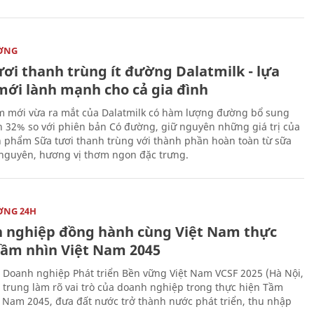
ỜNG
ươi thanh trùng ít đường Dalatmilk - lựa
mới lành mạnh cho cả gia đình
 mới vừa ra mắt của Dalatmilk có hàm lượng đường bổ sung
 32% so với phiên bản Có đường, giữ nguyên những giá trị của
 phẩm Sữa tươi thanh trùng với thành phần hoàn toàn từ sữa
 nguyên, hương vị thơm ngon đặc trưng.
ỜNG 24H
 nghiệp đồng hành cùng Việt Nam thực
Tầm nhìn Việt Nam 2045
 Doanh nghiệp Phát triển Bền vững Việt Nam VCSF 2025 (Hà Nội,
p trung làm rõ vai trò của doanh nghiệp trong thực hiện Tầm
t Nam 2045, đưa đất nước trở thành nước phát triển, thu nhập