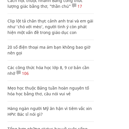
Cách học thuộc nhanh Bảng công thức
lượng giác bằng thơ, "thần chú"
17
Clip lột tả chân thực cảnh anh trai và em gái
như 'chó với mèo', người tinh ý còn phát
hiện một vấn đề trong giáo dục con
20 số điện thoại ma ám bạn không bao giờ
nên gọi
Các công thức hóa học lớp 8, 9 cơ bản cần
nhớ
106
Mẹo học thuộc Bảng tuần hoàn nguyên tố
hóa học bằng thơ, câu nói vui vẻ
Hàng ngàn người Mỹ ân hận vì tiêm vắc xin
HPV: Bác sĩ nói gì?
Tổng hợp những status hay về cuộc sống