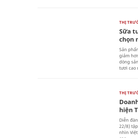
THỊ TRƯ
Sữa t
chọn 
Sản phẩm
giảm hơn
dòng sản
tươi cao
THỊ TRƯ
Doanh
hiện 
Diễn đàn
22/8) tậ
nhìn Việ