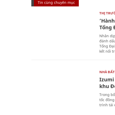
Tin cùng chuyên mục
THỊ TRƯ
‘Hành 
Tổng Đ
Nhân dịp
đánh dấu
Tổng Đại
kết nối t
NHÀ ĐẤT
Izumi 
khu Đ
Trong bố
tốc đồng
trình tái