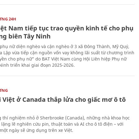
ỜNG 24H
iệt Nam tiếp tục trao quyền kinh tế cho phụ
ng biên Tây Ninh
phụ nữ diện nghèo và cận nghèo ở 3 xã Đông Thành, Mỹ Quý,
 Lập vừa tiếp cận nguồn vốn vay không lãi suất từ chương trình
yền cho phụ nữ” do BAT Việt Nam cùng Hội Liên hiệp Phụ nữ
Ninh triển khai giai đoạn 2025-2026.
ỜNG
 Việt ở Canada thắp lửa cho giấc mơ ô tô
 thí nghiệm nhỏ ở Sherbrooke (Canada), những nhà khoa học
lặng lẽ nghiên cứu pin, thuật toán và AI cho ô tô điện – với
 một ngày sẽ ứng dụng trên xe Việt.