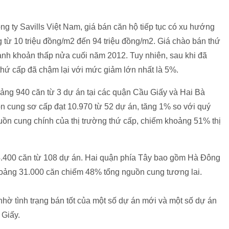
g ty Savills Việt Nam, giá bán căn hộ tiếp tục có xu hướng
 từ 10 triệu đồng/m2 đến 94 triệu đồng/m2. Giá chào bán thứ
anh khoản thấp nửa cuối năm 2012. Tuy nhiên, sau khi đã
thứ cấp đã chậm lại với mức giảm lớn nhất là 5%.
ảng 940 căn từ 3 dự án tại các quận Cầu Giấy và Hai Bà
n cung sơ cấp đạt 10.970 từ 52 dự án, tăng 1% so với quý
uồn cung chính của thị trường thứ cấp, chiếm khoảng 51% thị
64.400 căn từ 108 dự án. Hai quận phía Tây bao gồm Hà Đông
hoảng 31.000 căn chiếm 48% tổng nguồn cung tương lai.
nhờ tình trạng bán tốt của một số dự án mới và một số dự án
 Giấy.