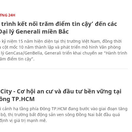
ỜNG 24H
trình kết nối trăm điểm tin cậy’ đến các
ại lý Generali miền Bắc
 kỷ niệm 15 năm hiện diện tại thị trường Việt Nam, đồng thời
 cột mốc 10 năm thành lập và phát triển mô hình Văn phòng
 lý GenCasa/GenBella, Generali triển khai chuyến xe “Hành trình
răm điểm tin cậy”.
City - Cơ hội an cư và đầu tư bền vững tại
ông TP.HCM
i cảnh hạ tầng phía Đông TP.HCM đang bước vào giai đoạn tăng
 bộ, thị trường bất động sản ven sông Đồng Nai bắt đầu quá
 định vị giá trị mạnh mẽ.