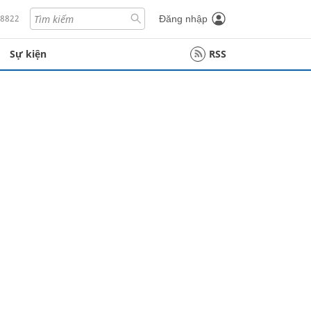
18822
Đăng nhập
Sự kiện
RSS