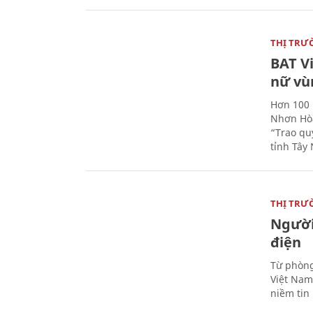
THỊ TRƯ
BAT V
nữ vù
Hơn 100 
Nhơn Hòa
“Trao qu
tỉnh Tây 
THỊ TRƯ
Người
điện
Từ phòng
Việt Nam 
niềm tin