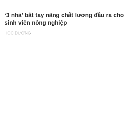
Phân loại rác tại nguồn bắt đầu từ những
vỏ hộp sữa
NHỊP SỐNG