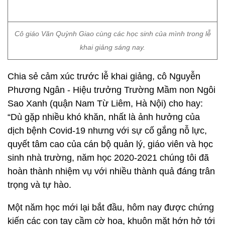
Chia sẻ cảm xúc trước lễ khai giảng, cô Nguyễn
Phương Ngân - Hiệu trưởng Trường Mầm non Ngôi
Sao Xanh (quận Nam Từ Liêm, Hà Nội) cho hay:
“Dù gặp nhiều khó khăn, nhất là ảnh hưởng của
dịch bệnh Covid-19 nhưng với sự cố gắng nỗ lực,
quyết tâm cao của cán bộ quản lý, giáo viên và học
sinh nhà trường, năm học 2020-2021 chúng tôi đã
hoàn thành nhiệm vụ với nhiều thành quả đáng trân
trọng và tự hào.
Một năm học mới lại bắt đầu, hôm nay được chứng
kiến các con tay cầm cờ hoa, khuôn mặt hớn hở tới
trường dự lễ khai giảng, tôi thực sự rất vui mừng.
Trường Mầm non Ngôi Sao Xanh với nhiều năm xây
dựng và phát triển các chương trình giáo dục đạt
chuẩn. Nhà trường luôn đặt ra mục tiêu đổi mới,