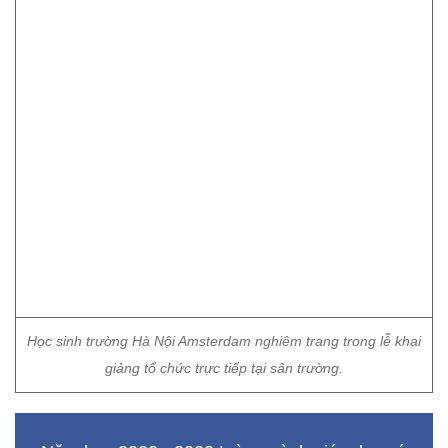
Học sinh trường Hà Nội Amsterdam nghiêm trang trong lễ khai
giảng tổ chức trực tiếp tại sân trường.
Năm học 2022 - 2023 toàn ngành giáo dục có
tổng số gần 23 triệu học sinh. Năm học này
được Bộ Giáo dục và Đào tạo (GD&ĐT) xác
định là năm trọng tâm triển khai nhiệm vụ đổi
mới giáo dục ở bậc phổ thông, thực hiện