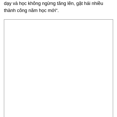
dạy và học không ngừng tăng lên, gặt hái nhiều
thành công năm học mới”.
Cô giáo Văn Quỳnh Giao cùng các học sinh của mình trong lễ
khai giảng sáng nay.