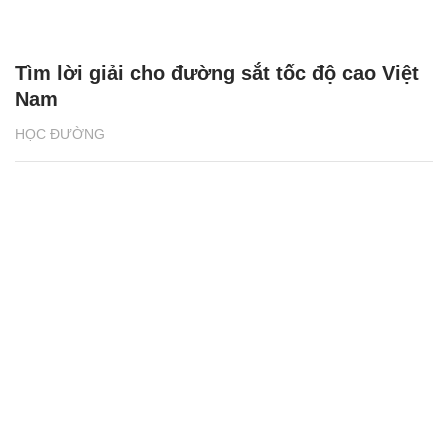
HỌC ĐƯỜNG
Liên kết '3 nhà' đưa nghiên cứu khoa học
từ phòng thí nghiệm ra đồng ruộng
HỌC ĐƯỜNG