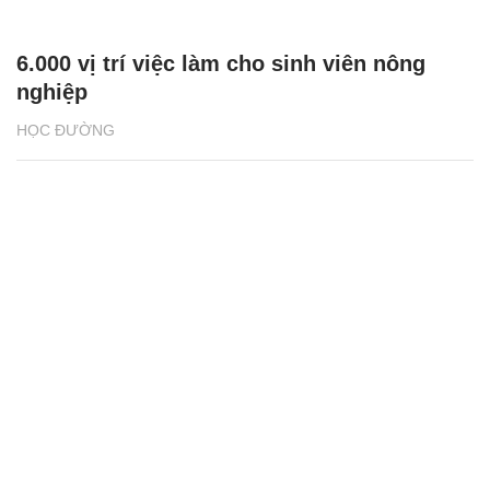
‘3 nhà’ bắt tay nâng chất lượng đầu ra cho
sinh viên nông nghiệp
HỌC ĐƯỜNG