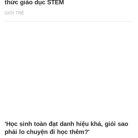
'Học sinh toàn đạt danh hiệu khá, giỏi sao
phải lo chuyện đi học thêm?'
GIỚI TRẺ
XEM THÊM BÀI VIẾT
Đọc nhiều
Bình luận nhiều