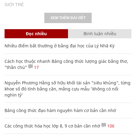
Nhiều điểm bất thường ở bằng đại học của Lý Nhã Kỳ
Cách học thuộc nhanh Bảng công thức lượng giác bằng thơ,
"thần chú"
17
Nguyễn Phương Hằng sở hữu khối tài sản "siêu khủng", từng
khoe sổ đỏ tính bằng cân, mắng cựu mẫu 'không có nổi
nghìn tỷ'
Bảng công thức đạo hàm nguyên hàm cơ bản cần nhớ
Các công thức hóa học lớp 8, 9 cơ bản cần nhớ
106
Clip lột tả chân thực cảnh anh trai và em gái như 'chó với
mèo', người tinh ý còn phát hiện một vấn đề trong giáo dục
con
Mẹo học thuộc Bảng tuần hoàn nguyên tố hóa học bằng thơ,
câu nói vui vẻ