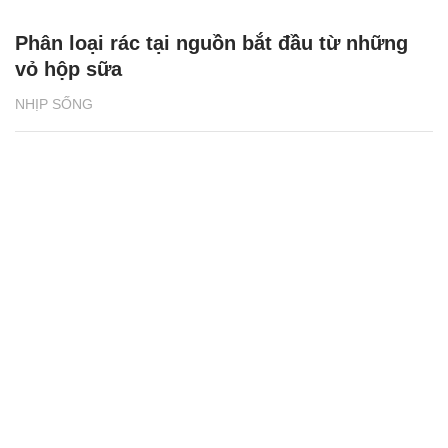
Gần 800 sinh viên được đào tạo chuyên
ngành rau hoa quả và cảnh quan
GIỚI TRẺ