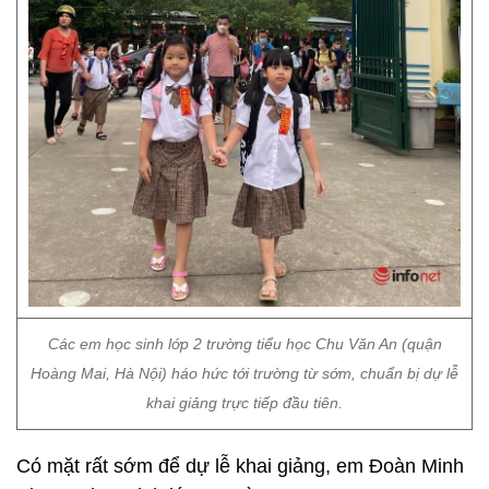
Các em học sinh lớp 2 trường tiểu học Chu Văn An (quận
Hoàng Mai, Hà Nội) háo hức tới trường từ sớm, chuẩn bị dự lễ
khai giảng trực tiếp đầu tiên.
Có mặt rất sớm để dự lễ khai giảng, em Đoàn Minh