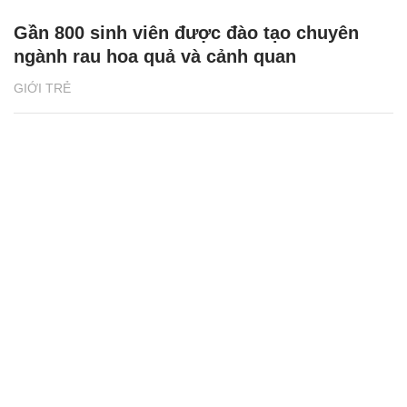
Thanh niên hành động ngăn nạn buôn bán,
giết mổ chó mèo
HỌC ĐƯỜNG