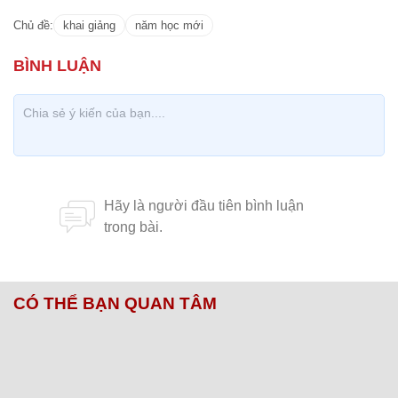
CÓ THỂ BẠN QUAN TÂM
Chăm sóc sức khỏe cần thực hiện
GS.TS Nguyễn Thị Lan ti