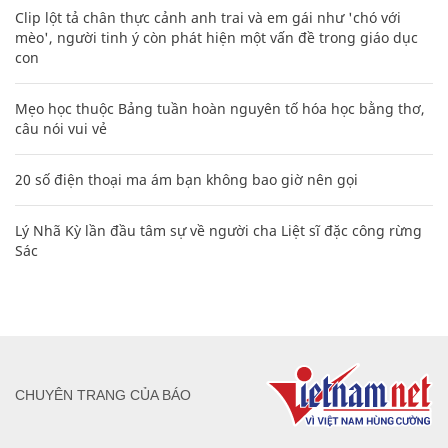
20 số điện thoại ma ám bạn không bao giờ nên gọi
Lý Nhã Kỳ lần đầu tâm sự về người cha Liệt sĩ đặc công rừng
Sác
CHUYÊN TRANG CỦA BÁO
Tòa soạn: Tòa nhà Cục Tần Số, 115 Trần Duy Hưng Hà Nội
Giấy phép hoạt động báo chí: Số 09/GP-BTTTT, Bộ Thông tin và
Truyền thông cấp ngày 07/01/2019.
0916118822
Hotline nội dung: