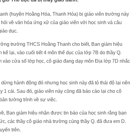
anh (huyện Hoằng Hóa, Thanh Hóa) bị giáo viên trường này
u hỏi về văn hóa ứng xử của giáo viên với học sinh và câu
iáo dục.
trưởng trường THCS Hoằng Thanh cho biết, Ban giám hiệu
kể lại, vào cuối tiết 4 môn thể dục của lớp 7B do thầy Q.
ám vào cửa sổ lớp học, cô giáo đang dạy môn Địa lớp 7D nhắc
 dừng hành động đó nhưng học sinh này đã tỏ thái độ lại nên
ày 1 cái. Sau đó, giáo viên này cũng đã báo cáo lại cho cô
bản tường trình về sự việc.
 về, Ban giám hiệu nhận được tin báo của học sinh rằng bạn
tức, các thầy cô giáo nhà trường cùng thầy Q. đã đưa em D.
uyến trên.