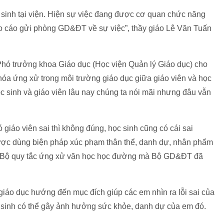
 sinh tại viện. Hiện sự việc đang được cơ quan chức năng
áo cáo gửi phòng GD&ĐT về sự việc”, thầy giáo Lê Văn Tuấn
 Phó trưởng khoa Giáo dục (Học viện Quản lý Giáo dục) cho
óa ứng xử trong môi trường giáo dục giữa giáo viên và học
c sinh và giáo viên lâu nay chúng ta nói mãi nhưng đâu vẫn
ó giáo viên sai thì không đúng, học sinh cũng có cái sai
ược dùng biện pháp xúc phạm thân thể, danh dự, nhân phẩm
ong Bộ quy tắc ứng xử văn học học đường mà Bộ GD&ĐT đã
iáo dục hướng đến mục đích giúp các em nhìn ra lỗi sai của
 sinh có thể gây ảnh hưởng sức khỏe, danh dự của em đó.