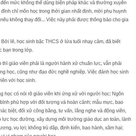
c đến mức không thể dùng biện pháp khác và thường xuyên
g đình chỉ môn học trong thời gian nhất định, mời phụ huynh
t nếu không thay đổi... Việc này phải được thông báo cho gia
. Bởi lẽ, học sinh bậc THCS ở lứa tuổi nhạy cảm, đã biết
c bạn trong lớp.
 thì giáo viên phải là người hành xử chuẩn lực, vẫn phải
ường học, cũng như đạo đức nghề nghiệp. Việc đánh học sinh
iên với học sinh.
ng học có nói rõ giáo viên khi ứng xử với người học: Ngôn
 bình phù hợp với đối tượng và hoàn cảnh; mẫu mực, bao
hác biệt, đối xử công bằng, tư vấn, lắng nghe và động viên,
o lực học đường, xây dựng môi trường giáo dục an toàn, lành
ơng, vụ lợi; không trù dập, định kiến, bạo hành, xâm hại;