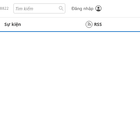
18822
Đăng nhập
Sự kiện
RSS