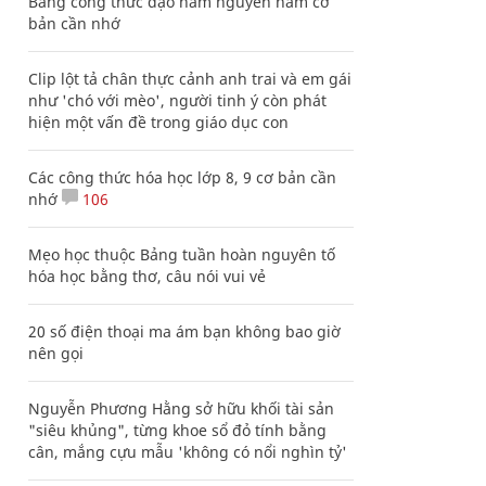
Bảng công thức đạo hàm nguyên hàm cơ
bản cần nhớ
Clip lột tả chân thực cảnh anh trai và em gái
như 'chó với mèo', người tinh ý còn phát
hiện một vấn đề trong giáo dục con
Các công thức hóa học lớp 8, 9 cơ bản cần
nhớ
106
Mẹo học thuộc Bảng tuần hoàn nguyên tố
hóa học bằng thơ, câu nói vui vẻ
20 số điện thoại ma ám bạn không bao giờ
nên gọi
Nguyễn Phương Hằng sở hữu khối tài sản
"siêu khủng", từng khoe sổ đỏ tính bằng
cân, mắng cựu mẫu 'không có nổi nghìn tỷ'