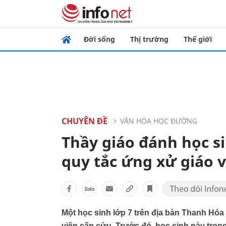
Đời sống
Thị trường
Thế giới
CHUYÊN ĐỀ
VĂN HÓA HỌC ĐƯỜNG
Thầy giáo đánh học s
quy tắc ứng xử giáo v
Một học sinh lớp 7 trên địa bàn Thanh Hóa 
viện cấp cứu. Trước đó, học sinh này trong