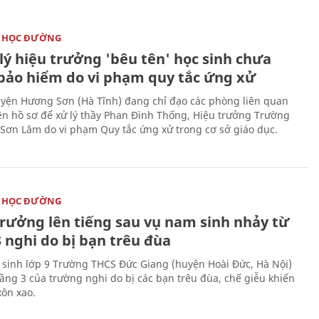
 HỌC ĐƯỜNG
lý hiệu trưởng 'bêu tên' học sinh chưa
bảo hiểm do vi phạm quy tắc ứng xử
ện Hương Sơn (Hà Tĩnh) đang chỉ đạo các phòng liên quan
ện hồ sơ để xử lý thầy Phan Đình Thống, Hiệu trưởng Trường
 Sơn Lâm do vi phạm Quy tắc ứng xử trong cơ sở giáo dục.
 HỌC ĐƯỜNG
trưởng lên tiếng sau vụ nam sinh nhảy từ
 nghi do bị bạn trêu đùa
sinh lớp 9 Trường THCS Đức Giang (huyện Hoài Đức, Hà Nội)
tầng 3 của trường nghi do bị các bạn trêu đùa, chế giễu khiến
xôn xao.