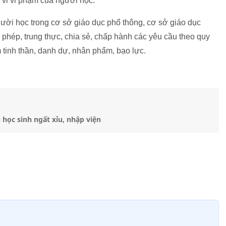
 vi vi phạm của người học.
gười học trong cơ sở giáo dục phổ thông, cơ sở giáo dục
ễ phép, trung thực, chia sẻ, chấp hành các yêu cầu theo quy
 tinh thần, danh dự, nhân phẩm, bạo lực.
học sinh ngất xỉu, nhập viện