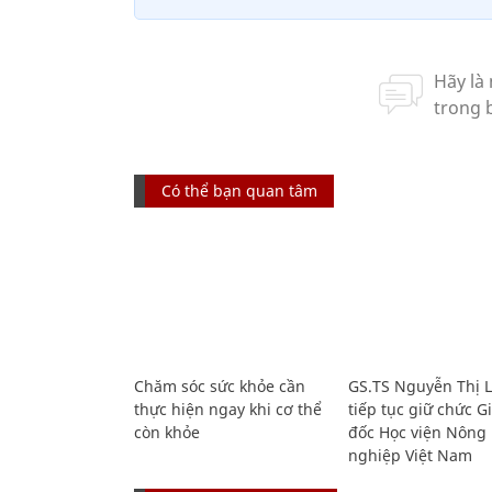
Có thể bạn quan tâm
Chăm sóc sức khỏe cần
GS.TS Nguyễn Thị 
thực hiện ngay khi cơ thể
tiếp tục giữ chức 
còn khỏe
đốc Học viện Nông
nghiệp Việt Nam