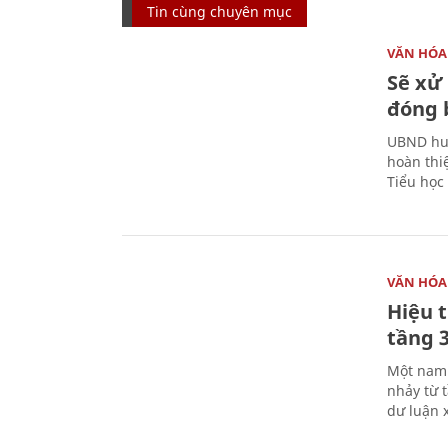
Tin cùng chuyên mục
VĂN HÓA
Sẽ xử 
đóng 
UBND huy
hoàn thi
Tiểu học
VĂN HÓA
Hiệu 
tầng 3
Một nam 
nhảy từ 
dư luận 