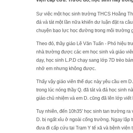
Sự việc một học sinh trường THCS Hoằng Th
đá và tát một lần nữa khiến dư luận đặt ra câ
chuyện bạo lực học đường trong môi trường g
Theo đó, thầy giáo Lê Văn Tuấn - Phó hiệu 
nhà trường được các em học sinh và giáo viên 
dạy, học sinh L.P.D chạy sang lớp 7D trèo b
nhở em nhưng không được.
Thấy vậy giáo viên thể dục này yêu cầu em D.
trong lúc nóng thầy Q. đã tát và đá học sinh n
giáo chủ nhiệm và em D. cũng đã lên lớp viết 
Tuy nhiên, đến 10h35’ học sinh tan trường ra
D. bị ngất xỉu ở ngoài cổng trường. Ngay lập 
đưa đi cấp cứu tại Trạm Y tế xã và bệnh viện t