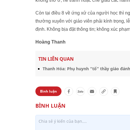
không thờ ơ, né tránh hoặc che giấu các hành
Còn tại điều 8 về ứng xử của người học thì n
thường xuyên với giáo viên phải kính trọng, l
định. Không bịa đặt thông tin; không xúc phạm
Hoàng Thanh
TIN LIÊN QUAN
Thanh Hóa: Phụ huynh “tố” thầy giáo đánh 
Bình luận