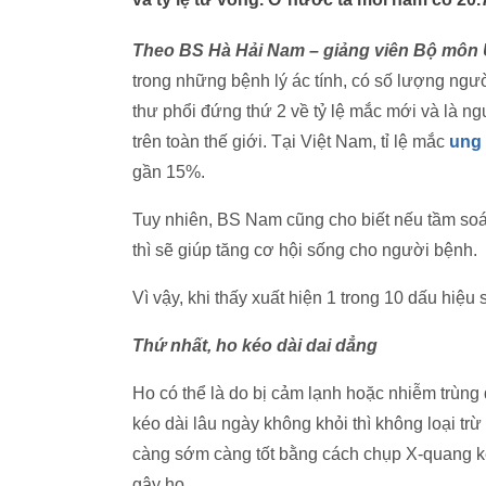
Theo BS Hà Hải Nam – giảng viên Bộ môn 
trong những bệnh lý ác tính, có số lượng ngườ
thư phổi đứng thứ 2 về tỷ lệ mắc mới và là n
trên toàn thế giới. Tại Việt Nam, tỉ lệ mắc
ung
gần 15%.
Tuy nhiên, BS Nam cũng cho biết nếu tầm soát
thì sẽ giúp tăng cơ hội sống cho người bệnh.
Vì vậy, khi thấy xuất hiện 1 trong 10 dấu hiệu
Thứ nhất, ho kéo dài dai dẳng
Ho có thể là do bị cảm lạnh hoặc nhiễm trùng
kéo dài lâu ngày không khỏi thì không loại tr
càng sớm càng tốt bằng cách chụp X-quang k
gây ho.