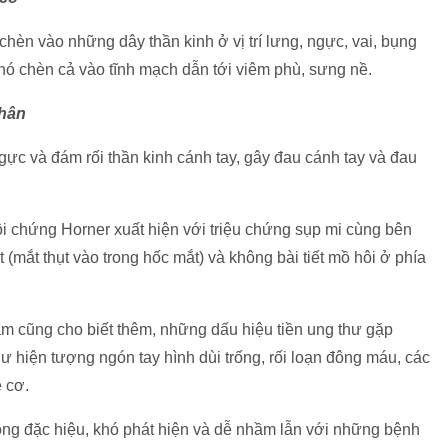
chèn vào những dây thần kinh ở vị trí lưng, ngực, vai, bụng
 nó chèn cả vào tĩnh mạch dẫn tới viêm phù, sưng nề.
chân
gực và đám rối thần kinh cánh tay, gây đau cánh tay và đau
ội chứng Horner xuất hiện với triệu chứng sụp mi cùng bên
t (mắt thụt vào trong hốc mắt) và không bài tiết mồ hôi ở phía
am cũng cho biết thêm, những dấu hiệu tiền ung thư gặp
 hiện tượng ngón tay hình dùi trống, rối loạn đông máu, các
ệ cơ.
ông đặc hiệu, khó phát hiện và dễ nhầm lẫn với những bệnh