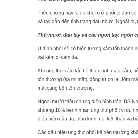
Triệu chứng này là do khối u ở phổi to dần sẽ 
và tay dẫn đến tình trạng đau nhức. Ngoài ra,
Thứ mười, đau tay và các ngón tay, ngón 
U đỉnh phổi sẽ có hiện tượng xâm lấn thành n
vai kèm dị cảm da.
Khi ung thư xâm lấn hệ thần kinh giao cảm, h
tổn thương (sa mí mắt), đồng tử co lại, lõm mắ
mặt cùng bên tổn thương.
Ngoài mười triệu chứng điển hình trên, BS N
khoảng 10% bệnh nhân ung thư phổi: ví dụ như
biểu hiện của da, thần kinh, nội tiết, thận và h
Các dấu hiệu ung thư phổi kể trên thường kh