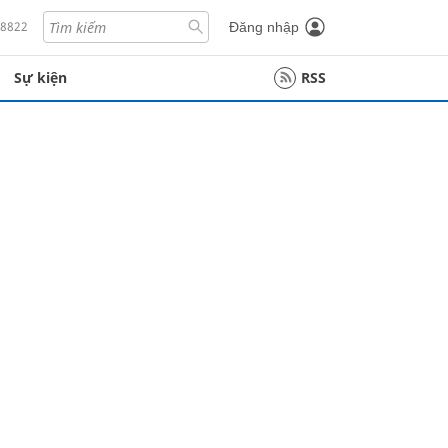
18822
Đăng nhập
Sự kiện
RSS