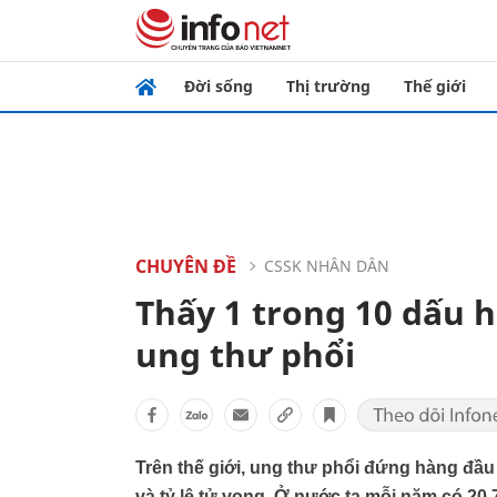
Đời sống
Thị trường
Thế giới
CHUYÊN ĐỀ
CSSK NHÂN DÂN
Thấy 1 trong 10 dấu 
ung thư phổi
Trên thế giới, ung thư phổi đứng hàng đầu
và tỷ lệ tử vong. Ở nước ta mỗi năm có 20.