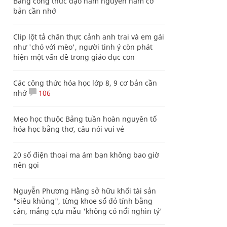
Bảng công thức đạo hàm nguyên hàm cơ
bản cần nhớ
Clip lột tả chân thực cảnh anh trai và em gái
như 'chó với mèo', người tinh ý còn phát
hiện một vấn đề trong giáo dục con
Các công thức hóa học lớp 8, 9 cơ bản cần
nhớ
106
Mẹo học thuộc Bảng tuần hoàn nguyên tố
hóa học bằng thơ, câu nói vui vẻ
20 số điện thoại ma ám bạn không bao giờ
nên gọi
Nguyễn Phương Hằng sở hữu khối tài sản
"siêu khủng", từng khoe sổ đỏ tính bằng
cân, mắng cựu mẫu 'không có nổi nghìn tỷ'