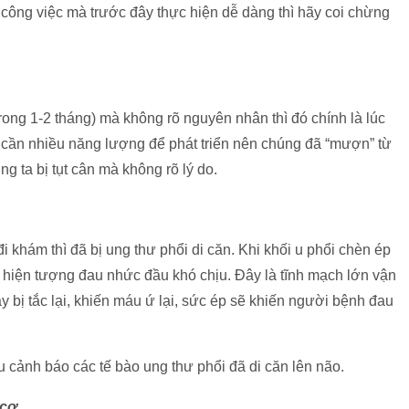
 công việc mà trước đây thực hiện dễ dàng thì hãy coi chừng
trong 1-2 tháng) mà không rõ nguyên nhân thì đó chính là lúc
hư cần nhiều năng lượng để phát triển nên chúng đã “mượn” từ
g ta bị tụt cân mà không rõ lý do.
 khám thì đã bị ung thư phổi di căn. Khi khối u phổi chèn ép
ra hiện tượng đau nhức đầu khó chịu. Đây là tĩnh mạch lớn vận
y bị tắc lại, khiến máu ứ lại, sức ép sẽ khiến người bệnh đau
u cảnh báo các tế bào ung thư phổi đã di căn lên não.
 cơ