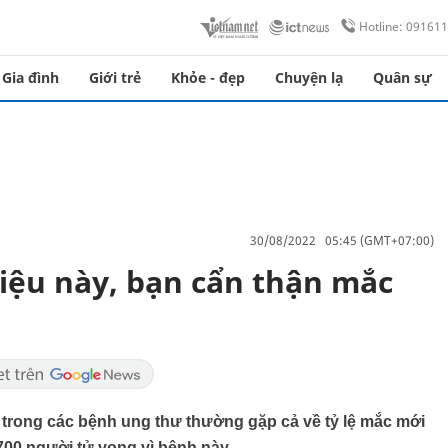
Hotline: 09161
Gia đình
Giới trẻ
Khỏe - đẹp
Chuyện lạ
Quân sự
30/08/2022 05:45 (GMT+07:00)
hiệu này, bạn cẩn thận mắc
 trong các bệnh ung thư thường gặp cả về tỷ lệ mắc mới
700 người tử vong vì bệnh này.