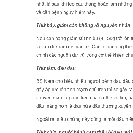
nhất là sau khi leo cầu thang hoặc làm những
về căn bệnh nguy hiểm này.
Thứ bảy, giảm cân không rõ nguyên nhân
Nếu cân nặng giảm sút nhiều (4 - 5kg trở lên 
ta cần đi khám để loại trừ. Các tế bào ung t
chính các nguồn dự trữ trong cơ thể khiến chún
Thứ tám, đau đầu
BS Nam cho biết, nhiều người bệnh đau đầu đi
gây áp lực lên tĩnh mạch chủ trên thì sẽ gây 
chuyển máu từ phần trên của cơ thể về tim, na
đầu, nặng hơn là đau nửa đầu thường xuyên.
Ngoài ra, triệu chứng này cũng là một dấu hiệ
Thứ chín, người bệnh cảm thấy bị đau mỏi