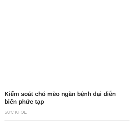
Kiểm soát chó mèo ngăn bệnh dại diễn
biến phức tạp
SỨC KHỎE