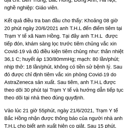
địa chỉ: Bến Trung, Bắc Hồng, Đông Anh, Hà Nội;
nghề nghiệp: Giáo viên.
Kết quả điều tra ban đầu cho thấy: Khoảng 08 giờ
20 phút ngày 20/6/2021 anh T.H.L đến điểm tiêm tại
Trạm Y tế xã Nam Hồng. Tại đây anh T.H.L được
tiếp đón, khám sàng lọc trước tiêm chủng vắc xin
Covid-19 và đủ điều kiện tiêm chủng như: thân nhiệt
36,1 C; huyết áp 130/80mmHg; mạch: 80 lần/phút;
nhịp thở: 18 lần/phút, không có tiền sử bệnh lý. Sau
đó được chỉ định tiêm vắc xin phòng Covid-19 do
AstraZeneca sản xuất. Sau tiêm, anh T.H.L được
theo dõi 30 phút tại Trạm Y tế và hướng dẫn tiếp tục
theo dõi tại nhà theo đúng quyđịnh.
Vào lúc 21 giờ 55phút, ngày 21/6/2021, Trạm Y tế
Bắc Hồng nhận được thông báo của người nhà anh
T.H.L cho biết anh xuất hiện co giật. Sau 15 phút,