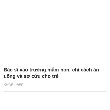
Bác sĩ vào trường mầm non, chỉ cách ăn
uống và sơ cứu cho trẻ
KHỎE - ĐẸP