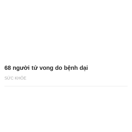
68 người tử vong do bệnh dại
SỨC KHỎE