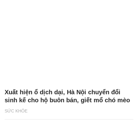
Xuất hiện ổ dịch dại, Hà Nội chuyển đổi
sinh kế cho hộ buôn bán, giết mổ chó mèo
SỨC KHỎE