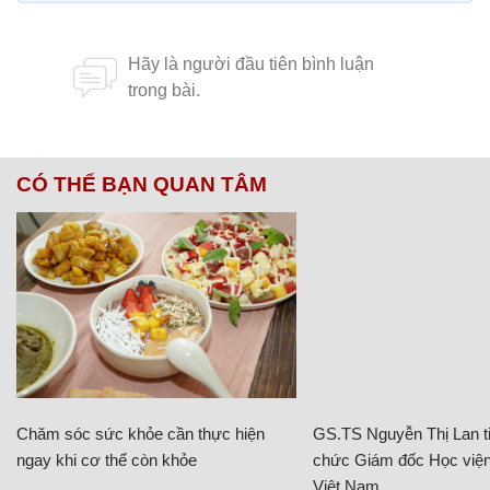
CÓ THỂ BẠN QUAN TÂM
Chăm sóc sức khỏe cần thực hiện
GS.TS Nguyễn Thị Lan ti
ngay khi cơ thể còn khỏe
chức Giám đốc Học viện
Việt Nam