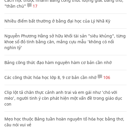
Cách học thuộc nhanh Bảng công thức lượng giác bằng thơ,
"thần chú"
17
Nhiều điểm bất thường ở bằng đại học của Lý Nhã Kỳ
Nguyễn Phương Hằng sở hữu khối tài sản "siêu khủng", từng
khoe sổ đỏ tính bằng cân, mắng cựu mẫu 'không có nổi
nghìn tỷ'
Bảng công thức đạo hàm nguyên hàm cơ bản cần nhớ
Các công thức hóa học lớp 8, 9 cơ bản cần nhớ
106
Clip lột tả chân thực cảnh anh trai và em gái như 'chó với
mèo', người tinh ý còn phát hiện một vấn đề trong giáo dục
con
Mẹo học thuộc Bảng tuần hoàn nguyên tố hóa học bằng thơ,
câu nói vui vẻ