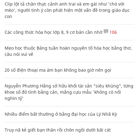
Clip lột tả chân thực cảnh anh trai và em gái như 'chó với
mèo', người tinh ý còn phát hiện một vấn đề trong giáo dục
con
Các công thức hóa học lớp 8, 9 cơ bản cần nhớ
106
Mẹo học thuộc Bảng tuần hoàn nguyên tố hóa học bằng thơ,
câu nói vui vẻ
20 số điện thoại ma ám bạn không bao giờ nên gọi
Nguyễn Phương Hằng sở hữu khối tài sản "siêu khủng", từng
khoe sổ đỏ tính bằng cân, mắng cựu mẫu 'không có nổi
nghìn tỷ'
Nhiều điểm bất thường ở bằng đại học của Lý Nhã Kỳ
Truy nã kẻ giết bạn thân rồi chôn ngồi dưới bãi cát