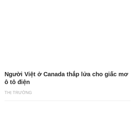
Người Việt ở Canada thắp lửa cho giấc mơ
ô tô điện
THỊ TRƯỜNG