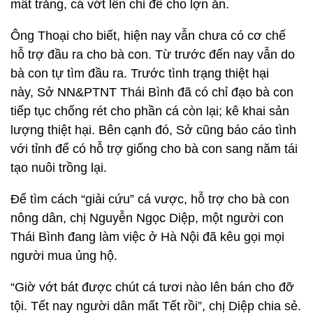
mất trắng, cá vớt lên chỉ để cho lợn ăn.
Ông Thoại cho biết, hiện nay vẫn chưa có cơ chế
hỗ trợ đầu ra cho bà con. Từ trước đến nay vẫn do
bà con tự tìm đầu ra. Trước tình trạng thiệt hại
này, Sở NN&PTNT Thái Bình đã có chỉ đạo bà con
tiếp tục chống rét cho phần cá còn lại; kê khai sản
lượng thiệt hại. Bên cạnh đó, Sở cũng báo cáo tình
với tỉnh để có hỗ trợ giống cho bà con sang năm tái
tạo nuôi trồng lại.
Để tìm cách “giải cứu” cá vược, hỗ trợ cho bà con
nông dân, chị Nguyễn Ngọc Diệp, một người con
Thái Bình đang làm việc ở Hà Nội đã kêu gọi mọi
người mua ủng hộ.
“Giờ vớt bát được chút cá tươi nào lên bán cho đỡ
tội. Tết nay người dân mất Tết rồi”, chị Diệp chia sẻ.