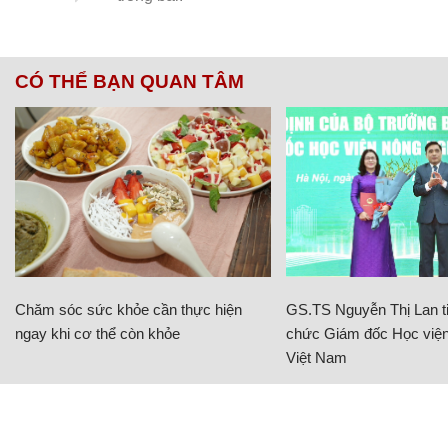
CÓ THỂ BẠN QUAN TÂM
Chăm sóc sức khỏe cần thực hiện
GS.TS Nguyễn Thị Lan ti
ngay khi cơ thể còn khỏe
chức Giám đốc Học viện
Việt Nam