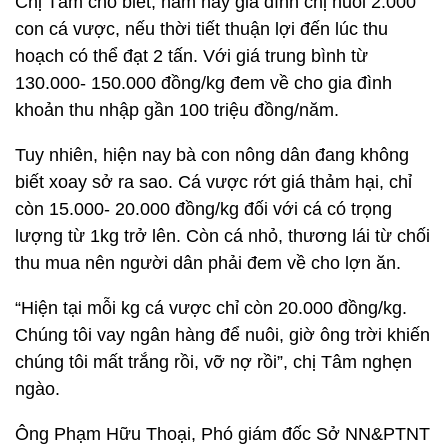
Chị Tám cho biết, năm nay gia đình chị nuôi 2.000
con cá vược, nếu thời tiết thuận lợi đến lúc thu
hoạch có thể đạt 2 tấn. Với giá trung bình từ
130.000- 150.000 đồng/kg đem về cho gia đình
khoản thu nhập gần 100 triệu đồng/năm.
Tuy nhiên, hiện nay bà con nông dân đang không
biết xoay sở ra sao. Cá vược rớt giá thảm hại, chỉ
còn 15.000- 20.000 đồng/kg đối với cá có trọng
lượng từ 1kg trở lên. Còn cá nhỏ, thương lái từ chối
thu mua nên người dân phải đem về cho lợn ăn.
“Hiện tại mỗi kg cá vược chỉ còn 20.000 đồng/kg.
Chúng tôi vay ngân hàng để nuôi, giờ ông trời khiến
chúng tôi mất trắng rồi, vỡ nợ rồi”, chị Tâm nghẹn
ngào.
Ông Phạm Hữu Thoại, Phó giám đốc Sở NN&PTNT