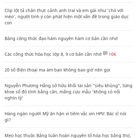
Clip lột tả chân thực cảnh anh trai và em gái như 'chó với
mèo', người tinh ý còn phát hiện một vấn đề trong giáo dục
con
Bảng công thức đạo hàm nguyên hàm cơ bản cần nhớ
Các công thức hóa học lớp 8, 9 cơ bản cần nhớ
106
20 số điện thoại ma ám bạn không bao giờ nên gọi
Nguyễn Phương Hằng sở hữu khối tài sản "siêu khủng", từng
khoe sổ đỏ tính bằng cân, mắng cựu mẫu 'không có nổi
nghìn tỷ'
Hàng ngàn người Mỹ ân hận vì tiêm vắc xin HPV: Bác sĩ nói
gì?
Mẹo học thuộc Bảng tuần hoàn nguyên tố hóa học bằng thơ,