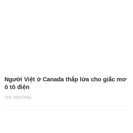
Người Việt ở Canada thắp lửa cho giấc mơ
ô tô điện
THỊ TRƯỜNG