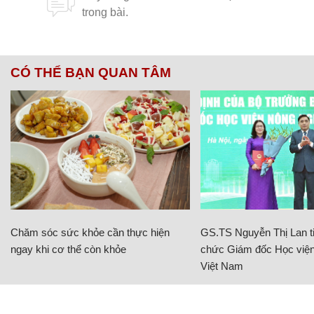
CÓ THỂ BẠN QUAN TÂM
Chăm sóc sức khỏe cần thực hiện
GS.TS Nguyễn Thị Lan ti
ngay khi cơ thể còn khỏe
chức Giám đốc Học viện
Việt Nam