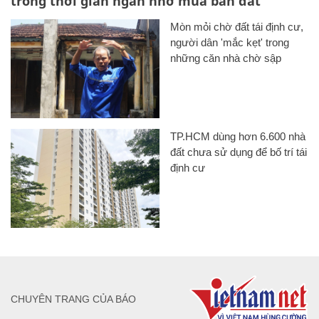
trong thời gian ngắn nhờ mua bán đất
Mòn mỏi chờ đất tái định cư,
người dân 'mắc kẹt' trong
những căn nhà chờ sập
TP.HCM dùng hơn 6.600 nhà
đất chưa sử dụng để bố trí tái
định cư
CHUYÊN TRANG CỦA BÁO