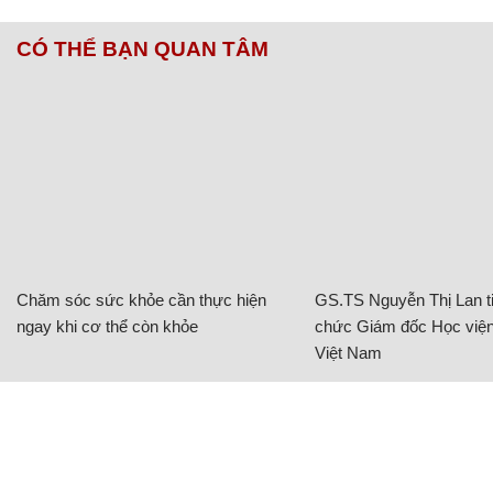
CÓ THỂ BẠN QUAN TÂM
Chăm sóc sức khỏe cần thực hiện
GS.TS Nguyễn Thị Lan ti
ngay khi cơ thể còn khỏe
chức Giám đốc Học viện
Việt Nam