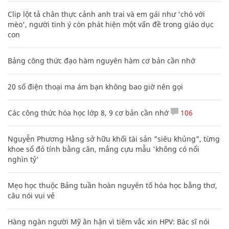
Clip lột tả chân thực cảnh anh trai và em gái như 'chó với
mèo', người tinh ý còn phát hiện một vấn đề trong giáo dục
con
Bảng công thức đạo hàm nguyên hàm cơ bản cần nhớ
20 số điện thoại ma ám bạn không bao giờ nên gọi
Các công thức hóa học lớp 8, 9 cơ bản cần nhớ
106
Nguyễn Phương Hằng sở hữu khối tài sản "siêu khủng", từng
khoe sổ đỏ tính bằng cân, mắng cựu mẫu 'không có nổi
nghìn tỷ'
Mẹo học thuộc Bảng tuần hoàn nguyên tố hóa học bằng thơ,
câu nói vui vẻ
Hàng ngàn người Mỹ ân hận vì tiêm vắc xin HPV: Bác sĩ nói