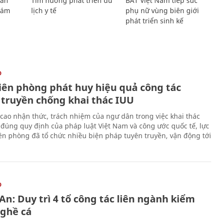
Lan
Tìm hướng phát triển du
BAT Việt Nam tiếp sức
Giám
lịch y tế
phụ nữ vùng biên giới
phát triển sinh kế
O
iên phòng phát huy hiệu quả công tác
 truyền chống khai thác IUU
cao nhận thức, trách nhiệm của ngư dân trong việc khai thác
 đúng quy định của pháp luật Việt Nam và công ước quốc tế, lực
ên phòng đã tổ chức nhiều biện pháp tuyên truyền, vận động tới
O
n: Duy trì 4 tổ công tác liên ngành kiểm
nghề cá