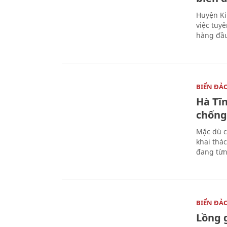
Huyện Ki
việc tuy
hàng đầ
BIỂN ĐẢ
Hà Tĩ
chống
Mặc dù c
khai thác
đang từn
BIỂN ĐẢ
Lồng 