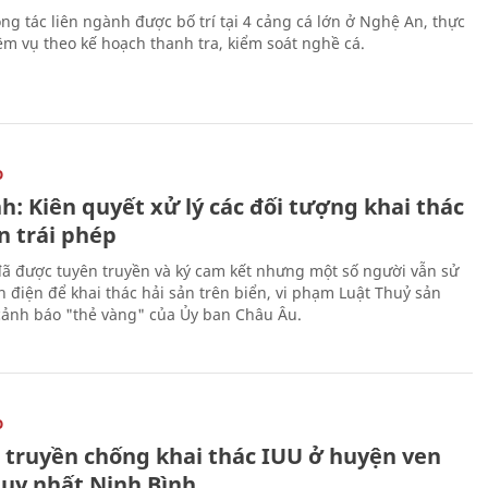
ng tác liên ngành được bố trí tại 4 cảng cá lớn ở Nghệ An, thực
ệm vụ theo kế hoạch thanh tra, kiểm soát nghề cá.
O
h: Kiên quyết xử lý các đối tượng khai thác
n trái phép
ã được tuyên truyền và ký cam kết nhưng một số người vẫn sử
h điện để khai thác hải sản trên biển, vi phạm Luật Thuỷ sản
cảnh báo "thẻ vàng" của Ủy ban Châu Âu.
O
 truyền chống khai thác IUU ở huyện ven
duy nhất Ninh Bình