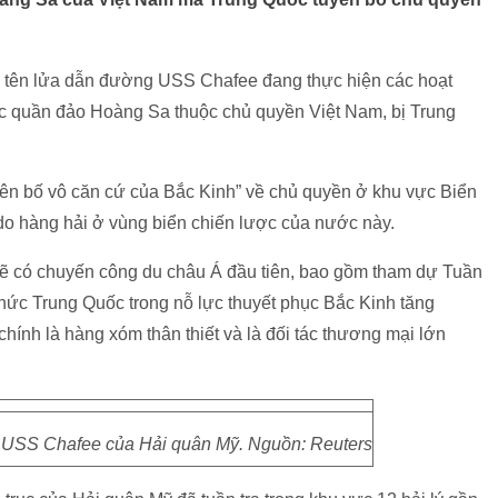
ục tên lửa dẫn đường USS Chafee đang thực hiện các hoạt
ộc quần đảo Hoàng Sa thuộc chủ quyền Việt Nam, bị Trung
ên bố vô căn cứ của Bắc Kinh” về chủ quyền ở khu vực Biển
o hàng hải ở vùng biển chiến lược của nước này.
sẽ có chuyến công du châu Á đầu tiên, bao gồm tham dự Tuần
hức Trung Quốc trong nỗ lực thuyết phục Bắc Kinh tăng
hính là hàng xóm thân thiết và là đối tác thương mại lớn
g USS Chafee của Hải quân Mỹ. Nguồn: Reuters