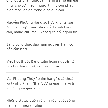
Clip lột tả chân thực cảnh anh trai và em gái
như 'chó với mèo', người tinh ý còn phát
hiện một vấn đề trong giáo dục con
Nguyễn Phương Hằng sở hữu khối tài sản
"siêu khủng", từng khoe sổ đỏ tính bằng
cân, mắng cựu mẫu 'không có nổi nghìn tỷ'
Bảng công thức đạo hàm nguyên hàm cơ
bản cần nhớ
Mẹo học thuộc Bảng tuần hoàn nguyên tố
hóa học bằng thơ, câu nói vui vẻ
Mai Phương Thúy "phím hàng" quá chuẩn,
vợ tỷ phú Phạm Nhật Vượng giành lại vị trí
top 5 người giàu nhất
Những status buồn về tình yêu, cuộc sống
hàm ẩn nhiều ý nghĩa