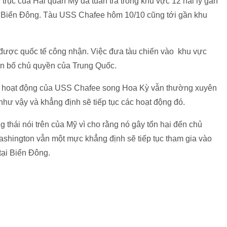
trục của Hải quân Mỹ đã tuần tra trong khu vực 12 hải lý gần
 Biển Đông. Tàu USS Chafee hôm 10/10 cũng tới gần khu
ổ được quốc tế công nhận. Việc đưa tàu chiến vào khu vực
ên bố chủ quyền của Trung Quốc.
ề hoạt động của USS Chafee song Hoa Kỳ vẫn thường xuyên
như vậy và khẳng định sẽ tiếp tục các hoạt động đó.
 thái nói trên của Mỹ vì cho rằng nó gây tổn hại đến chủ
ashington vẫn một mực khẳng định sẽ tiếp tục tham gia vào
tại Biển Đông.