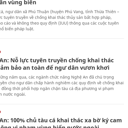
ân vùng biển
cá, ngư dân xã Phú Thuận (huyện Phú Vang, tỉnh Thừa Thiên –
c tuyên truyền về chống khai thác thủy sản bất hợp pháp,
o cáo và không theo quy định (IUU) thông qua các cuộc tuyên
hổ biến pháp luật.
O
An: Nỗ lực tuyên truyền chống khai thác
đảm bảo an toàn để ngư dân vươn khơi
ững năm qua, các ngành chức năng Nghệ An đã chú trọng
uyền cho ngư dân chấp hành nghiêm các quy định về chống khai
, đồng thời phối hợp ngăn chặn tàu cá địa phương vi phạm
n nước ngoài.
O
An: 100% chủ tàu cá khai thác xa bờ ký cam
hông vi phạm vùng biển nước ngoài