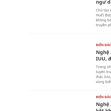
ngư d
Chủ tàu 
Huế) đượ
không bá
truyền p
BIỂN ĐẢ
Nghệ 
IUU, 
Trong nh
tuyên tr
thác IUU
vùng biể
BIỂN ĐẢ
Nghệ 
kết k