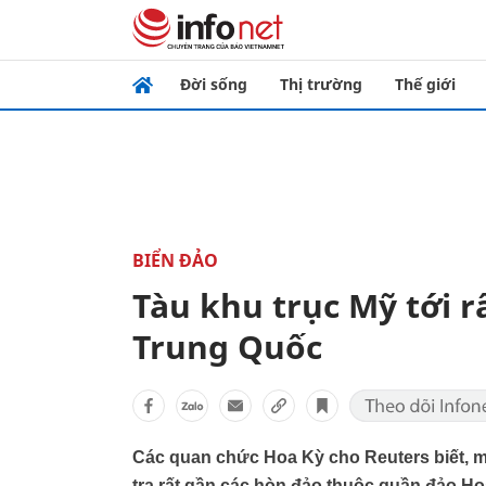
Đời sống
Thị trường
Thế giới
BIỂN ĐẢO
Tàu khu trục Mỹ tới r
Trung Quốc
Các quan chức Hoa Kỳ cho Reuters biết, mộ
tra rất gần các hòn đảo thuộc quần đảo 