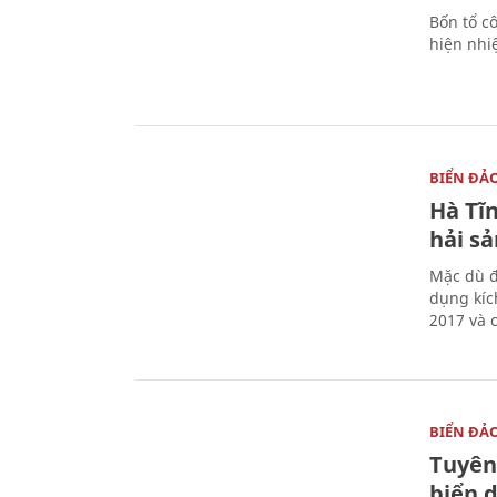
Bốn tổ cô
hiện nhi
BIỂN ĐẢ
Hà Tĩn
hải sả
Mặc dù đ
dụng kíc
2017 và 
BIỂN ĐẢ
Tuyên
biển 