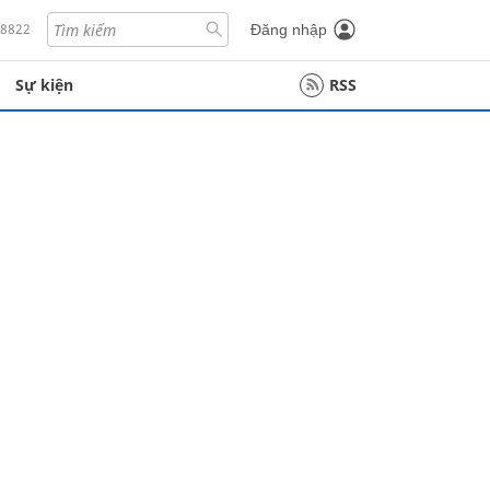
18822
Đăng nhập
Sự kiện
RSS