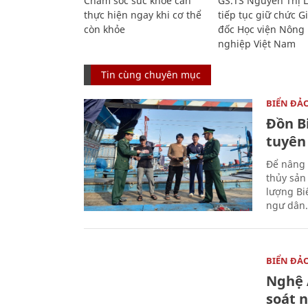
Chăm sóc sức khỏe cần
GS.TS Nguyễn Thị 
thực hiện ngay khi cơ thể
tiếp tục giữ chức 
còn khỏe
đốc Học viện Nông
nghiệp Việt Nam
Tin cùng chuyên mục
BIỂN ĐẢ
Đồn B
tuyên
Để nâng 
thủy sản
lượng Bi
ngư dân.
BIỂN ĐẢ
Nghệ A
soát 