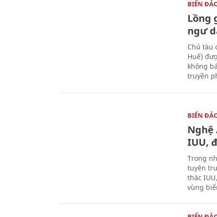
BIỂN ĐẢ
Lồng 
ngư d
Chủ tàu 
Huế) đượ
không bá
truyền p
BIỂN ĐẢ
Nghệ 
IUU, 
Trong nh
tuyên tr
thác IUU
vùng biể
BIỂN ĐẢ