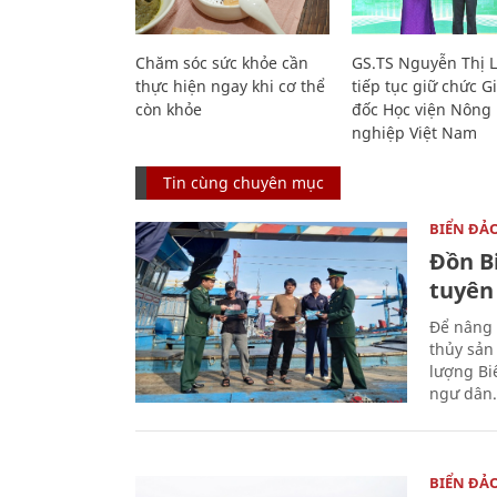
Chăm sóc sức khỏe cần
GS.TS Nguyễn Thị 
thực hiện ngay khi cơ thể
tiếp tục giữ chức 
còn khỏe
đốc Học viện Nông
nghiệp Việt Nam
Tin cùng chuyên mục
BIỂN ĐẢ
Đồn B
tuyên
Để nâng 
thủy sản
lượng Bi
ngư dân.
BIỂN ĐẢ