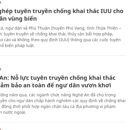
O
ghép tuyên truyền chống khai thác IUU cho
ân vùng biển
cá, ngư dân xã Phú Thuận (huyện Phú Vang, tỉnh Thừa Thiên –
c tuyên truyền về chống khai thác thủy sản bất hợp pháp,
o cáo và không theo quy định (IUU) thông qua các cuộc tuyên
hổ biến pháp luật.
O
An: Nỗ lực tuyên truyền chống khai thác
đảm bảo an toàn để ngư dân vươn khơi
ững năm qua, các ngành chức năng Nghệ An đã chú trọng
uyền cho ngư dân chấp hành nghiêm các quy định về chống khai
, đồng thời phối hợp ngăn chặn tàu cá địa phương vi phạm
n nước ngoài.
O