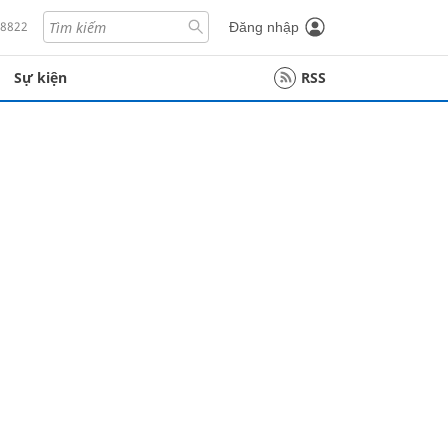
18822
Đăng nhập
Sự kiện
RSS