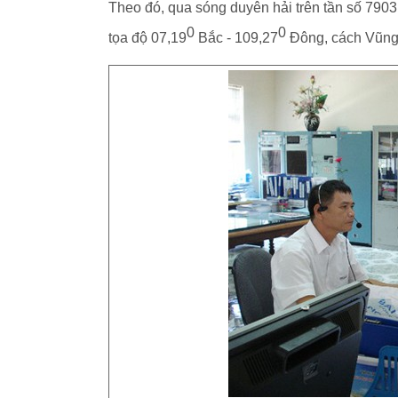
Theo đó, qua sóng duyên hải trên tần số 7903k
0
0
tọa độ 07,19
Bắc - 109,27
Đông, cách Vũng 