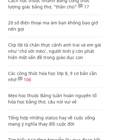
Cách học thuộc nhanh Bảng công thức
lượng giác bằng thơ, "thần chú"
17
20 số điện thoại ma ám bạn không bao giờ
nên gọi
Clip lột tả chân thực cảnh anh trai và em gái
như 'chó với mèo', người tinh ý còn phát
hiện một vấn đề trong giáo dục con
Các công thức hóa học lớp 8, 9 cơ bản cần
nhớ
106
Mẹo học thuộc Bảng tuần hoàn nguyên tố
hóa học bằng thơ, câu nói vui vẻ
Tổng hợp những status hay về cuộc sống
mang ý nghĩa thay đổi cuộc đời
Tìm hiểu tư tưởng Nguyễn Du qua đoạn kết