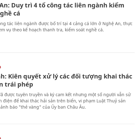
n: Duy trì 4 tổ công tác liên ngành kiểm
nghề cá
ng tác liên ngành được bố trí tại 4 cảng cá lớn ở Nghệ An, thực
ệm vụ theo kế hoạch thanh tra, kiểm soát nghề cá.
O
h: Kiên quyết xử lý các đối tượng khai thác
n trái phép
ã được tuyên truyền và ký cam kết nhưng một số người vẫn sử
h điện để khai thác hải sản trên biển, vi phạm Luật Thuỷ sản
cảnh báo "thẻ vàng" của Ủy ban Châu Âu.
O