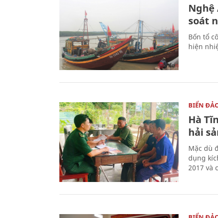
Nghệ A
soát 
Bốn tổ cô
hiện nhi
BIỂN ĐẢ
Hà Tĩn
hải sả
Mặc dù đ
dụng kíc
2017 và 
BIỂN ĐẢ