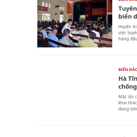
Tuyên
biển 
Huyện Ki
việc tuy
hàng đầ
BIỂN ĐẢ
Hà Tĩ
chống
Mặc dù c
khai thác
đang từn