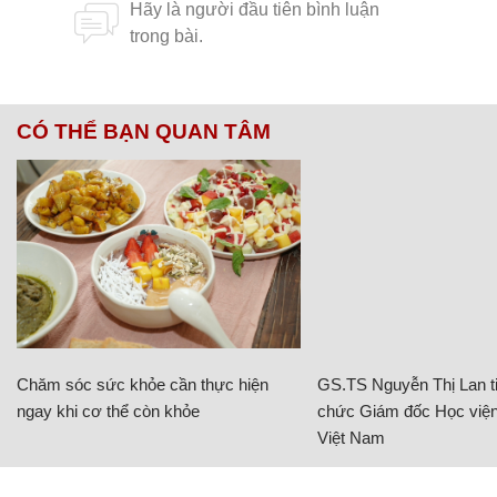
CÓ THỂ BẠN QUAN TÂM
Chăm sóc sức khỏe cần thực hiện
GS.TS Nguyễn Thị Lan ti
ngay khi cơ thể còn khỏe
chức Giám đốc Học viện
Việt Nam