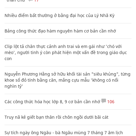
Nhiều điểm bất thường ở bằng đại học của Lý Nhã Kỳ
Bảng công thức đạo hàm nguyên hàm cơ bản cần nhớ
Clip lột tả chân thực cảnh anh trai và em gái như 'chó với
mèo', người tinh ý còn phát hiện một vấn đề trong giáo dục
con
Nguyễn Phương Hằng sở hữu khối tài sản "siêu khủng", từng
khoe sổ đỏ tính bằng cân, mắng cựu mẫu 'không có nổi
nghìn tỷ'
Các công thức hóa học lớp 8, 9 cơ bản cần nhớ
106
Truy nã kẻ giết bạn thân rồi chôn ngồi dưới bãi cát
Sự tích ngày ông Ngâu - bà Ngâu mùng 7 tháng 7 âm lịch