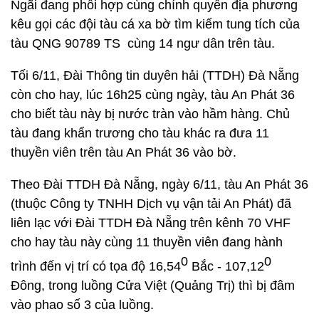
Ngãi đang phối hợp cùng chính quyền địa phương
kêu gọi các đội tàu cá xa bờ tìm kiếm tung tích của
tàu QNG 90789 TS cùng 14 ngư dân trên tàu.
Tối 6/11, Đài Thông tin duyên hải (TTDH) Đà Nẵng
còn cho hay, lúc 16h25 cùng ngày, tàu An Phát 36
cho biết tàu này bị nước tràn vào hầm hàng. Chủ
tàu đang khẩn trương cho tàu khác ra đưa 11
thuyền viên trên tàu An Phát 36 vào bờ.
Theo Đài TTDH Đà Nẵng, ngày 6/11, tàu An Phát 36
(thuộc Công ty TNHH Dịch vụ vận tải An Phát) đã
liên lạc với Đài TTDH Đà Nẵng trên kênh 70 VHF
cho hay tàu này cùng 11 thuyền viên đang hành
0
0
trình đến vị trí có tọa độ 16,54
Bắc - 107,12
Đông, trong luồng Cửa Việt (Quảng Trị) thì bị đâm
vào phao số 3 của luồng.