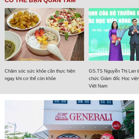
CÓ THỂ BẠN QUAN TÂM
Chăm sóc sức khỏe cần thực hiện
GS.TS Nguyễn Thị Lan ti
ngay khi cơ thể còn khỏe
chức Giám đốc Học viện
Việt Nam