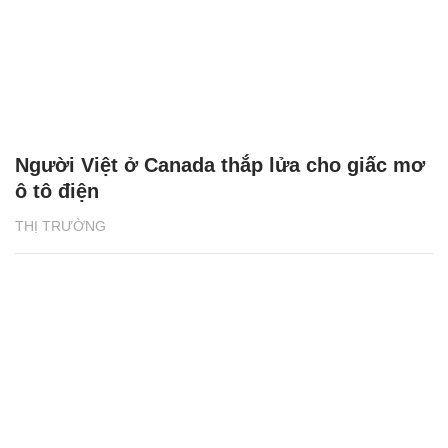
Người Việt ở Canada thắp lửa cho giấc mơ
ô tô điện
THỊ TRƯỜNG