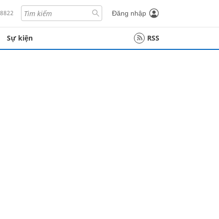
18822
Đăng nhập
Sự kiện
RSS