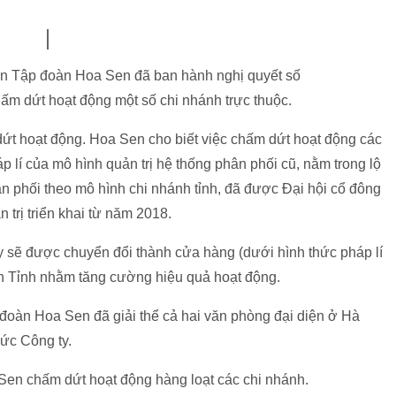
n Tập đoàn Hoa Sen đã ban hành nghị quyết số
m dứt hoạt động một số chi nhánh trực thuộc.
dứt hoạt động. Hoa Sen cho biết việc chấm dứt hoạt động các
p lí của mô hình quản trị hệ thống phân phối cũ, nằm trong lộ
ân phối theo mô hình chi nhánh tỉnh, đã được Đại hội cổ đông
trị triển khai từ năm 2018.
y sẽ được chuyển đổi thành cửa hàng (dưới hình thức pháp lí
nh Tỉnh nhằm tăng cường hiệu quả hoạt động.
đoàn Hoa Sen đã giải thể cả hai văn phòng đại diện ở Hà
ức Công ty.
 Sen chấm dứt hoạt động hàng loạt các chi nhánh.