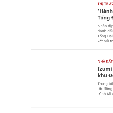
THỊ TRƯ
‘Hành 
Tổng Đ
Nhân dịp
đánh dấu
Tổng Đại
kết nối t
NHÀ ĐẤT
Izumi 
khu Đ
Trong bố
tốc đồng
trình tái