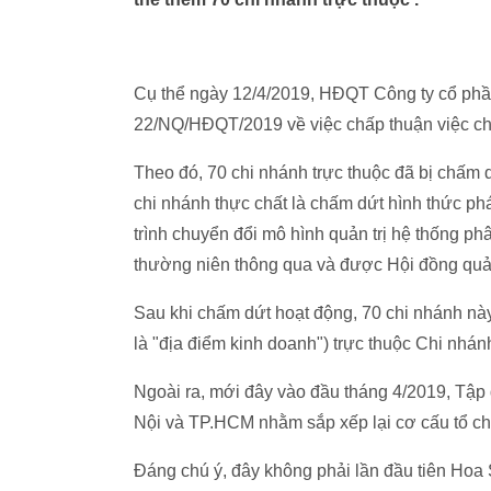
Cụ thể ngày 12/4/2019, HĐQT Công ty cổ phầ
22/NQ/HĐQT/2019 về việc chấp thuận việc chấ
Theo đó, 70 chi nhánh trực thuộc đã bị chấm 
chi nhánh thực chất là chấm dứt hình thức phá
trình chuyển đổi mô hình quản trị hệ thống ph
thường niên thông qua và được Hội đồng quản 
Sau khi chấm dứt hoạt động, 70 chi nhánh nà
là "địa điểm kinh doanh") trực thuộc Chi nhá
Ngoài ra, mới đây vào đầu tháng 4/2019, Tập 
Nội và TP.HCM nhằm sắp xếp lại cơ cấu tổ ch
Đáng chú ý, đây không phải lần đầu tiên Hoa