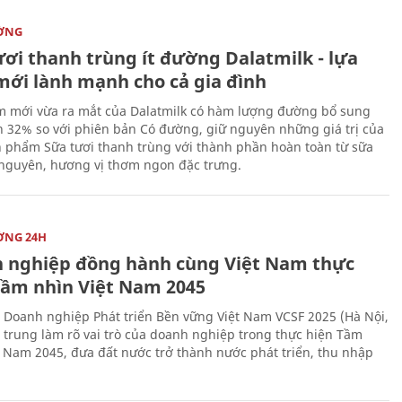
ỜNG
ươi thanh trùng ít đường Dalatmilk - lựa
mới lành mạnh cho cả gia đình
 mới vừa ra mắt của Dalatmilk có hàm lượng đường bổ sung
 32% so với phiên bản Có đường, giữ nguyên những giá trị của
 phẩm Sữa tươi thanh trùng với thành phần hoàn toàn từ sữa
 nguyên, hương vị thơm ngon đặc trưng.
ỜNG 24H
 nghiệp đồng hành cùng Việt Nam thực
Tầm nhìn Việt Nam 2045
 Doanh nghiệp Phát triển Bền vững Việt Nam VCSF 2025 (Hà Nội,
p trung làm rõ vai trò của doanh nghiệp trong thực hiện Tầm
t Nam 2045, đưa đất nước trở thành nước phát triển, thu nhập