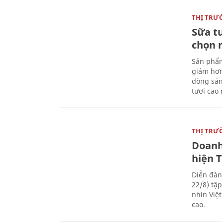
THỊ TRƯ
Sữa t
chọn 
Sản phẩm
giảm hơn
dòng sản
tươi cao
THỊ TRƯ
Doanh
hiện 
Diễn đàn
22/8) tậ
nhìn Việ
cao.