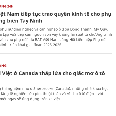
ỜNG 24H
iệt Nam tiếp tục trao quyền kinh tế cho phụ
ng biên Tây Ninh
phụ nữ diện nghèo và cận nghèo ở 3 xã Đông Thành, Mỹ Quý,
 Lập vừa tiếp cận nguồn vốn vay không lãi suất từ chương trình
yền cho phụ nữ” do BAT Việt Nam cùng Hội Liên hiệp Phụ nữ
Ninh triển khai giai đoạn 2025-2026.
ỜNG
 Việt ở Canada thắp lửa cho giấc mơ ô tô
 thí nghiệm nhỏ ở Sherbrooke (Canada), những nhà khoa học
lặng lẽ nghiên cứu pin, thuật toán và AI cho ô tô điện – với
 một ngày sẽ ứng dụng trên xe Việt.