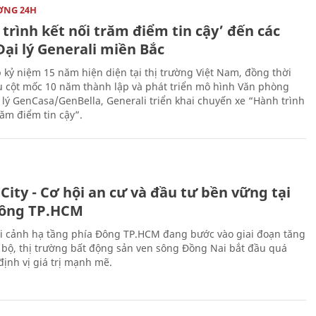
ỜNG 24H
trình kết nối trăm điểm tin cậy’ đến các
ại lý Generali miền Bắc
 kỷ niệm 15 năm hiện diện tại thị trường Việt Nam, đồng thời
 cột mốc 10 năm thành lập và phát triển mô hình Văn phòng
 lý GenCasa/GenBella, Generali triển khai chuyến xe “Hành trình
răm điểm tin cậy”.
City - Cơ hội an cư và đầu tư bền vững tại
ông TP.HCM
i cảnh hạ tầng phía Đông TP.HCM đang bước vào giai đoạn tăng
 bộ, thị trường bất động sản ven sông Đồng Nai bắt đầu quá
 định vị giá trị mạnh mẽ.