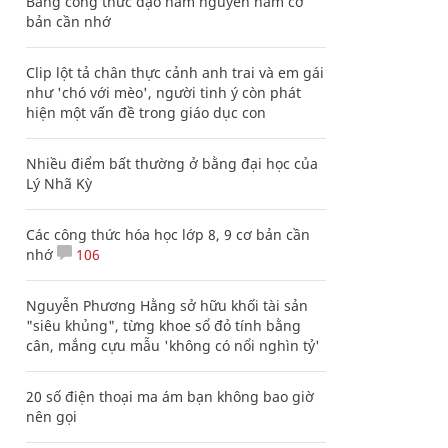
Bảng công thức đạo hàm nguyên hàm cơ
bản cần nhớ
Clip lột tả chân thực cảnh anh trai và em gái
như 'chó với mèo', người tinh ý còn phát
hiện một vấn đề trong giáo dục con
Nhiều điểm bất thường ở bằng đại học của
Lý Nhã Kỳ
Các công thức hóa học lớp 8, 9 cơ bản cần
nhớ
106
Nguyễn Phương Hằng sở hữu khối tài sản
"siêu khủng", từng khoe sổ đỏ tính bằng
cân, mắng cựu mẫu 'không có nổi nghìn tỷ'
20 số điện thoại ma ám bạn không bao giờ
nên gọi