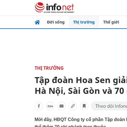
Đời sống
Thị trường
Thế giới
THỊ TRƯỜNG
Tập đoàn Hoa Sen giải
Hà Nội, Sài Gòn và 70
Mới đây, HĐQT Công ty cổ phần Tập đoàn H
thể thêm 70 chi nhánh trực thuộc .