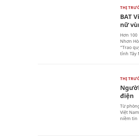
THỊ TRƯ
BAT V
nữ vù
Hơn 100 
Nhơn Hòa
“Trao qu
tỉnh Tây 
THỊ TRƯ
Người
điện
Từ phòng
Việt Nam 
niềm tin