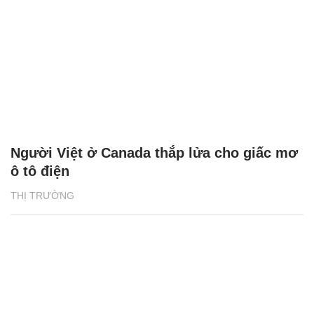
Người Việt ở Canada thắp lửa cho giấc mơ
ô tô điện
THỊ TRƯỜNG