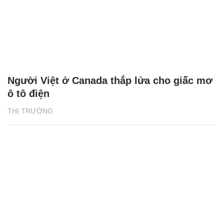
Người Việt ở Canada thắp lửa cho giấc mơ
ô tô điện
THỊ TRƯỜNG