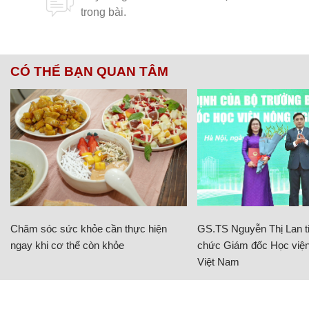
CÓ THỂ BẠN QUAN TÂM
Chăm sóc sức khỏe cần thực hiện
GS.TS Nguyễn Thị Lan ti
ngay khi cơ thể còn khỏe
chức Giám đốc Học viện
Việt Nam