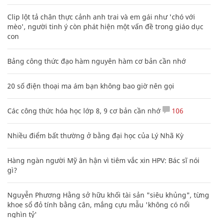
Clip lột tả chân thực cảnh anh trai và em gái như 'chó với
mèo', người tinh ý còn phát hiện một vấn đề trong giáo dục
con
Bảng công thức đạo hàm nguyên hàm cơ bản cần nhớ
20 số điện thoại ma ám bạn không bao giờ nên gọi
Các công thức hóa học lớp 8, 9 cơ bản cần nhớ
106
Nhiều điểm bất thường ở bằng đại học của Lý Nhã Kỳ
Hàng ngàn người Mỹ ân hận vì tiêm vắc xin HPV: Bác sĩ nói
gì?
Nguyễn Phương Hằng sở hữu khối tài sản "siêu khủng", từng
khoe sổ đỏ tính bằng cân, mắng cựu mẫu 'không có nổi
nghìn tỷ'