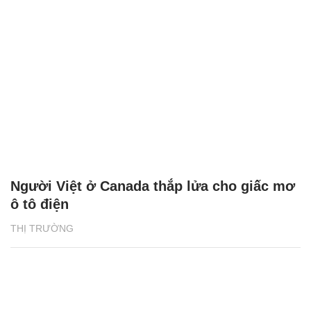
Người Việt ở Canada thắp lửa cho giấc mơ
ô tô điện
THỊ TRƯỜNG