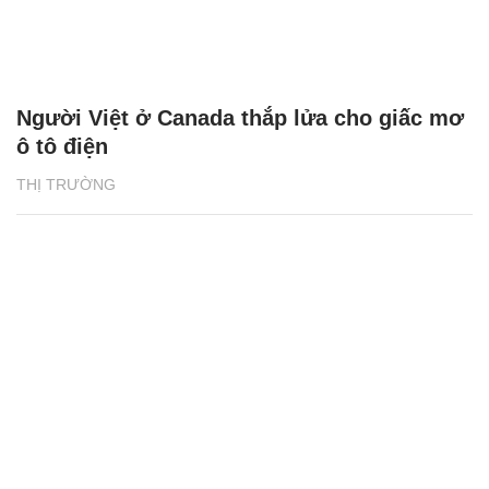
Người Việt ở Canada thắp lửa cho giấc mơ
ô tô điện
THỊ TRƯỜNG