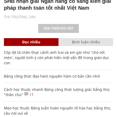
SHB nhận giải Ngân hàng có sáng kiến giải
pháp thanh toán tốt nhất Việt Nam
THỊ TRƯỜNG 24H
XEM THÊM BÀI VIẾT
Đọc nhiều
Bình luận nhiều
Clip lột tả chân thực cảnh anh trai và em gái như 'chó với
mèo', người tinh ý còn phát hiện một vấn đề trong giáo dục
con
Bảng công thức đạo hàm nguyên hàm cơ bản cần nhớ
Cách học thuộc nhanh Bảng công thức lượng giác bằng thơ,
"thần chú"
17
Mẹo học thuộc Bảng tuần hoàn nguyên tố hóa học bằng thơ,
câu nói vui vẻ