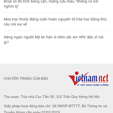
khoe sổ đỏ tính bằng cân, mắng cựu mẫu 'không có nổi
nghìn tỷ'
Mẹo học thuộc Bảng tuần hoàn nguyên tố hóa học bằng thơ,
câu nói vui vẻ
Hàng ngàn người Mỹ ân hận vì tiêm vắc xin HPV: Bác sĩ nói
gì?
CHUYÊN TRANG CỦA BÁO
Tòa soạn: Tòa nhà Cục Tần Số, 115 Trần Duy Hưng Hà Nội
Giấy phép hoạt động báo chí: Số 09/GP-BTTTT, Bộ Thông tin và
Truyền thông cấp ngày 07/01/2019.